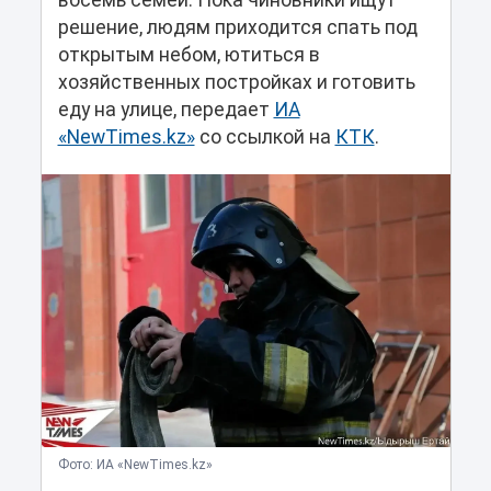
восемь семей. Пока чиновники ищут
решение, людям приходится спать под
открытым небом, ютиться в
хозяйственных постройках и готовить
еду на улице, передает
ИА
«NewTimes.kz»
со ссылкой на
КТК
.
Фото: ИА «NewTimes.kz»