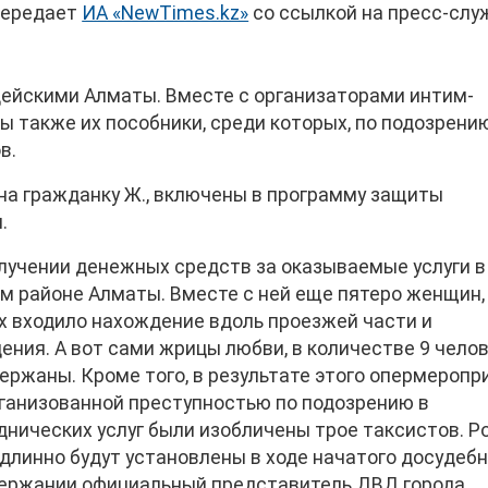
 передает
ИА «NewTimes.kz»
со ссылкой на пресс-слу
цейскими Алматы.
Вместе с организаторами интим-
 также их пособники, среди которых, по подозрени
в.
на гражданку Ж., включены в программу защиты
.
лучении денежных средств за оказываемые услуги в
м районе Алматы. Вместе с ней еще пятеро женщин,
ых входило нахождение вдоль проезжей части и
ения. А вот сами жрицы любви, в количестве 9 челов
ержаны. Кроме того, в результате этого опермеропр
рганизованной преступностью по подозрению в
днических услуг были изобличены трое таксистов. Р
длинно будут установлены в ходе начатого досудебн
держании официальный представитель ДВД города