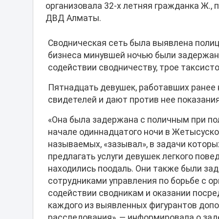
организовала 32-х летняя гражданка Ж.,
ДВД Алматы.
Сводническая сеть была выявлена поли
бизнеса минувшей ночью были задержаны
содействии сводничеству, трое таксисто
Пятнадцать девушек, работавших ранее 
свидетелей и дают против нее показания
«Она была задержана с поличным при по
начале одиннадцатого ночи в Жетысуско
называемых, «зазывал», в задачи котор
предлагать услуги девушек легкого повед
находились поодаль. Они также были зад
сотрудниками управления по борьбе с о
содействии сводникам и оказании посре
каждого из выявленных фигурантов допо
расследования», — информировала о за