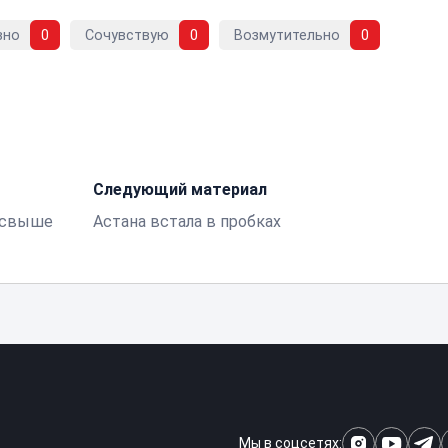
вно
0
Сочувствую
0
Возмутительно
0
Следующий материал
 свыше
Астана встала в пробках
Мы в соцсетях: