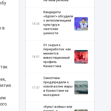
летием региона
жбу
Кандидаты
«Әділет» обсудили
с интеллигенцией
18:25
культуру и
ю в
светские
ценности
От сырья к
переработке: как
меняется
18:01
инвестиционный
профиль
Казахстана
 так
Синоптики
ек,
предупредили о
иятия
новой волне жары
17:37
в Казахстане на
выходных
оли
ого
«Культ войны» или
память: в