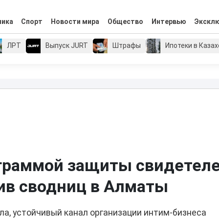
мика
Спорт
Новости мира
Общество
Интервью
Экскл
ЛРТ
Выпуск JURT
Штрафы
Ипотеки в Каза
ограммой защиты свидетел
ив сводниц в Алматы
ела, устойчивый канал организации интим-бизнеса