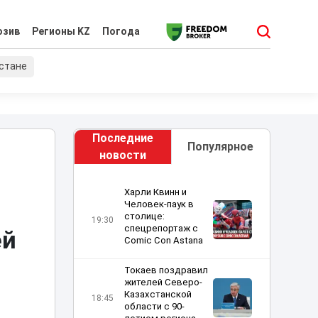
юзив
Регионы KZ
Погода
хстане
Последние
Популярное
новости
Харли Квинн и
Человек-паук в
столице:
19:30
спецрепортаж с
ей
Comic Con Astana
Токаев поздравил
жителей Северо-
Казахстанской
18:45
области с 90-