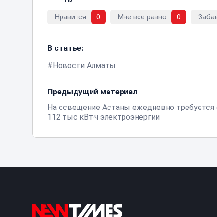
Нравится
0
Мне все равно
0
Заба
В статье:
Новости Алматы
Предыдущий материал
На освещение Астаны ежедневно требуется
112 тыс кВт‧ч электроэнергии