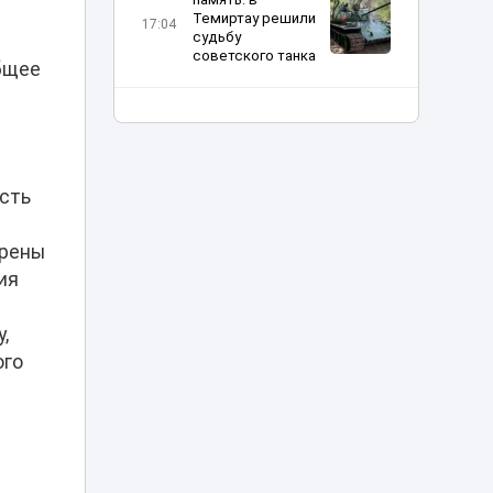
Темиртау решили
17:04
судьбу
советского танка
бщее
Лесные пожары:
и
когда
подключается
16:50
МЧС и как
действовать при
ость
возгорании
орены
Можно ли ходить
в школу в
ия
хиджабе? В
16:12
Минпросвещения
дали разъяснение
,
ого
Опасную горку
возле ЭКСПО, на
которую забрался
15:34
мальчик, убрали в
Астане