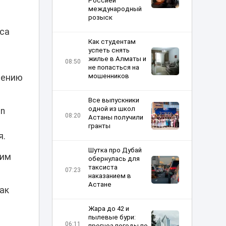
Россией
международный
розыск
аса
Как студентам
успеть снять
жилье в Алматы и
08:50
не попасться на
мошенников
шению
Все выпускники
одной из школ
un
08:20
Астаны получили
гранты
я.
Шутка про Дубай
ким
обернулась для
таксиста
07:23
наказанием в
Астане
как
Жара до 42 и
пылевые бури:
06:11
прогноз погоды по