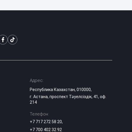
слез: 74-летний
00:27
прадедушка
растрогал Казнет
Матери погибшего
в Актау мальчика
23:15
ответила глава
Минздрава
Блогеров в
Казахстане
продолжают
22:19
наказывать за мат
в эфирах
Адрес:
Республика Казахстан, 010000,
В Миннауки
г. Астана, проспект Тәуелсіздік, 41, оф.
объяснили, почему
214
120 баллов на ЕНТ
21:08
не гарантируют
грант
Телефон:
+7 717 272 58 20
,
После смерти 13-
+7 700 402 32 92
летнего сына мать