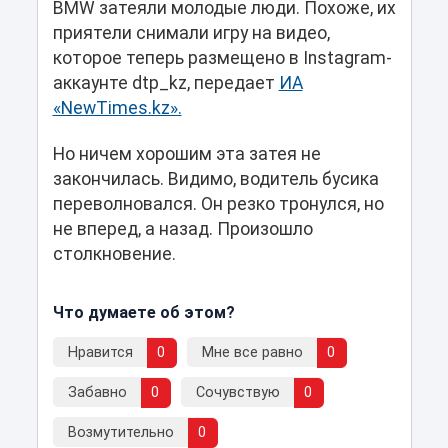
BMW затеяли молодые люди. Похоже, их
приятели снимали игру на видео,
которое теперь размещено в Instagram-
аккаунте dtp_kz, передает
ИА
«NewTimes.kz».
Но ничем хорошим эта затея не
закончилась. Видимо, водитель бусика
переволновался. Он резко тронулся, но
не вперед, а назад. Произошло
столкновение.
Что думаете об этом?
Нравится
0
Мне все равно
0
Забавно
0
Сочувствую
0
Возмутительно
0