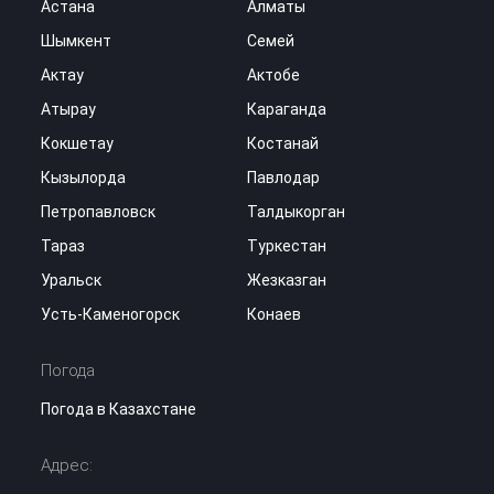
Астана
Алматы
Шымкент
Семей
Актау
Актобе
Атырау
Караганда
Кокшетау
Костанай
Кызылорда
Павлодар
Петропавловск
Талдыкорган
Тараз
Туркестан
Уральск
Жезказган
Усть-Каменогорск
Конаев
Погода
Погода в Казахстане
Адрес: