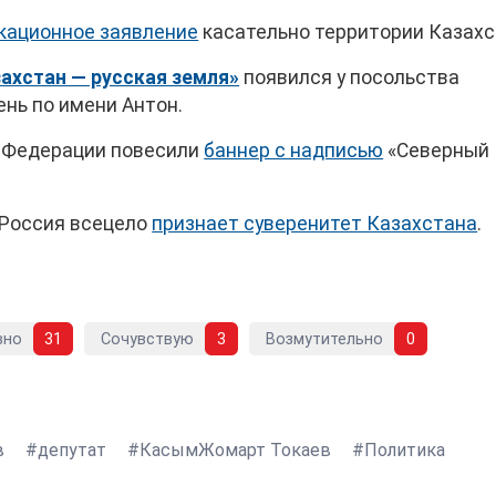
кационное заявление
касательно территории Казахс
ахстан — русская земля»
появился у посольства
нь по имени Антон.
й Федерации повесили
баннер с надписью
«Северный
 Россия всецело
признает суверенитет Казахстана
.
вно
31
Сочувствую
3
Возмутительно
0
в
депутат
КасымЖомарт Токаев
Политика