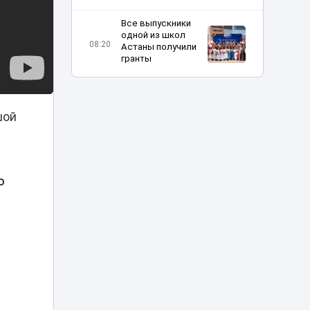
Все выпускники
одной из школ
08:20
Астаны получили
гранты
Шутка про Дубай
обернулась для
таксиста
шой
07:23
наказанием в
Астане
Жара до 42 и
о
пылевые бури:
06:11
прогноз погоды по
Казахстану
Отец погибшей в
ДТП на Аль-
Фараби девушки
05:09
не смог добиться
100 млн
компенсации