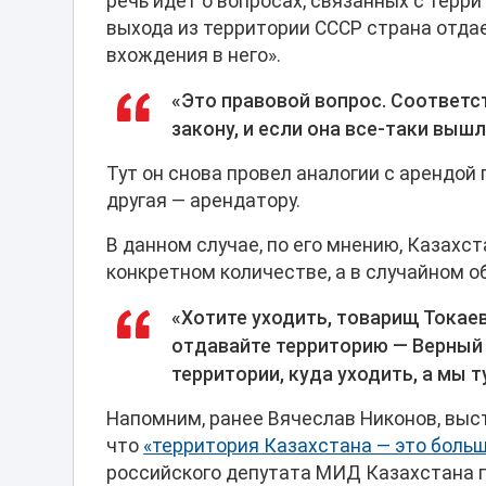
речь идет о вопросах, связанных с терри
выхода из территории СССР страна отда
вхождения в него».
«Это правовой вопрос. Соответс
закону, и если она все-таки вышл
Тут он снова провел аналогии с арендой 
другая — арендатору.
В данном случае, по его мнению, Казахс
конкретном количестве, а в случайном о
«Хотите уходить, товарищ Токаев
отдавайте территорию — Верный (
территории, куда уходить, а мы 
Напомним, ранее Вячеслав Никонов, выст
что
«территория Казахстана — это больш
российского депутата МИД Казахстана п