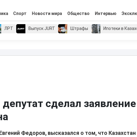
мика
Спорт
Новости мира
Общество
Интервью
Экскл
ЛРТ
Выпуск JURT
Штрафы
Ипотеки в Каза
 депутат сделал заявление
на
Евгений Федоров, высказался о том, что Казахстан