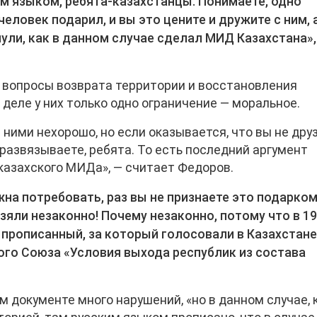
им языком, ребята-казахстанцы. Понимаете, одно
еловек подарил, и вы это цените и дружите с ним, 
нули, как в данном случае сделал МИД Казахстана»,
т вопросы возврата территории и восстановления
 деле у них только одно ограничение — моральное.
с ними нехорошо, но если оказывается, что вы не дру
 развязываете, ребята. То есть последний аргумент
казахского МИДа», — считает Федоров.
жна потребовать, раз вы не признаете это подарком
взяли незаконно! Почему незаконно, потому что в 1
 прописанный, за который голосовали в Казахстане
го Союза «Условия выхода республик из состава
м документе много нарушений, «но в данном случае, 