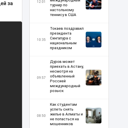
международный
12:01
ей за
турнир по
настольному
теннису в США
Токаев поздравил
президента
Сингапура с
10:35
национальным
праздником
Дуров может
приехать в Астану,
несмотря на
объявленный
09:57
Россией
международный
розыск
Как студентам
успеть снять
жилье в Алматы и
08:50
не попасться на
мошенников