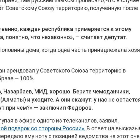
торией, там русским языком прописано, что в случае
ет Советскому Союзу территорию, полученную после 
твенно, каждая республика примеряется к этому
а, понятно, что незаконно», — считает депутат.
половины дома, когда одна часть принадлежала хозяи
тан арендовал у Советского Союза территорию в
бразе — 100%.
, Назарбаев, МИД, хорошо. Берите чемоданчики,
Алматы) и уходите. А они скажут: у нас не остаетс
тут при чем?» — заключил Федоров.
упая в эфире одного из телеканалов, заявил,
ой подарок со стороны России».
В ответ на высказы
ередало ему ноту с позицией ведомства на этот сче