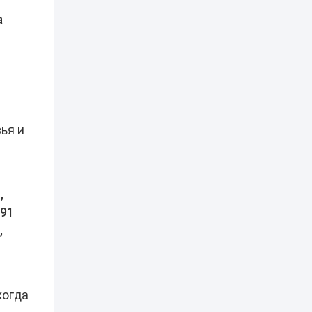
а
Блогеров в
Казахстане
продолжают
22:19
наказывать за мат
в эфирах
В Миннауки
объяснили, почему
120 баллов на ЕНТ
зья и
21:08
не гарантируют
грант
После смерти 13-
,
летнего сына мать
из Актау требует
991
20:20
ответа от главы
,
Минздрава
За ночные салюты
в Астане
продолжают
когда
арестовывать:
19:38
под стражу