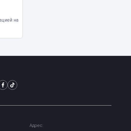
на КТК после
переговоров с
США
ацией на
Жителя Тараза
арестовали на
пять суток за
09:08
нецензурную
брань в TikTok
Владимир
Слишкович
назначен главным
08:45
тренером
«Жениса»
В Астане на месяц
частично
08:15
перекроют шоссе
Коргалжын
Министр науки
Адрес:
объяснил, что
делать