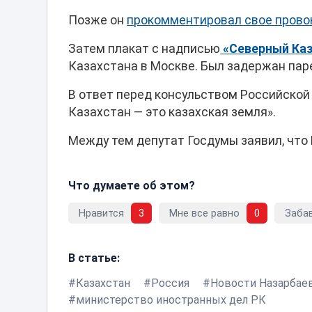
Позже он
прокомментировал свое прово
Затем плакат с надписью
«Северный Каз
Казахстана в Москве. Был задержан паре
В ответ перед консульством Российско
Казахстан — это казахская земля».
Между тем депутат Госдумы заявил, что
Что думаете об этом?
Нравится
3
Мне все равно
0
Заба
В статье:
Казахстан
Россия
Новости Назарбае
министерство иностранных дел РК