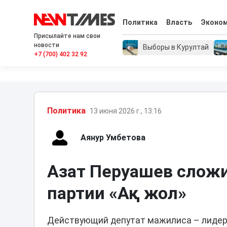
Политика
Власть
Эконо
Присылайте нам свои
новости
Выборы в Курултай
+7 (700) 402 32 92
Политика
13 июня 2026 г., 13:16
Аянур Умбетова
Азат Перуашев слож
партии «Ақ жол»
Действующий депутат мажилиса – лидер 