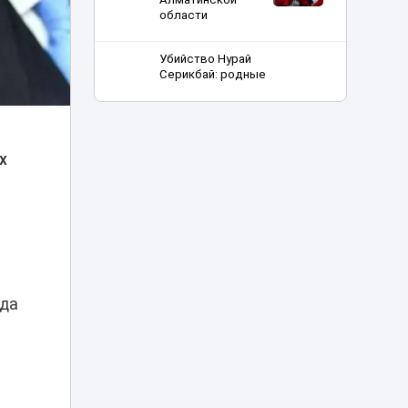
области
Убийство Нурай
Серикбай: родные
девушки
запросили с
03:25
подсудимого
более 10 млрд
тенге
х
В Астане двое
мужчин получили
01:15
арест после
купания в луже
Рыбакина
выиграла второй
ода
00:20
матч в Торонто
В Минспорта
объяснили
причины
возможного