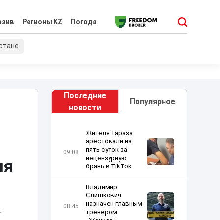
юзив
Регионы KZ
Погода
хстане
Последние
Популярное
новости
Жителя Тараза
арестовали на
пять суток за
09:08
нецензурную
ля
брань в TikTok
Владимир
Слишкович
назначен главным
08:45
тренером
т