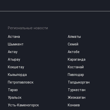
Региональные новости
Астана
Алматы
Шымкент
Семей
Актау
Актобе
Атырау
Караганда
Кокшетау
Костанай
Кызылорда
Павлодар
Петропавловск
Талдыкорган
Тараз
Туркестан
Уральск
Жезказган
Усть-Каменогорск
Конаев