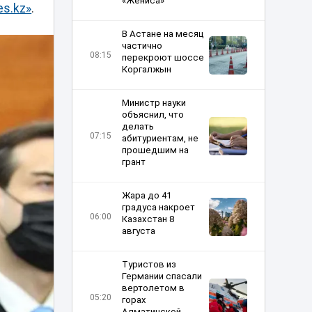
«Жениса»
s.kz»
.
В Астане на месяц
частично
08:15
перекроют шоссе
Коргалжын
Министр науки
объяснил, что
делать
07:15
абитуриентам, не
прошедшим на
грант
Жара до 41
градуса накроет
06:00
Казахстан 8
августа
Туристов из
Германии спасали
вертолетом в
05:20
горах
Алматинской