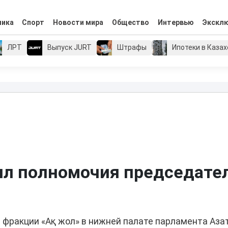
мика
Спорт
Новости мира
Общество
Интервью
Экскл
ЛРТ
Выпуск JURT
Штрафы
Ипотеки в Каза
ил полномочия председате
фракции «Ақ жол» в нижней палате парламента Аза