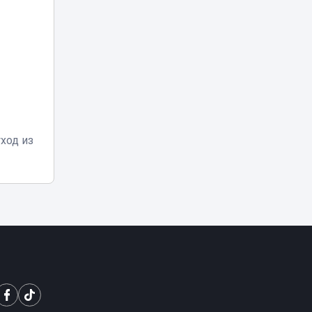
23:05
закрытия
баскетбольного
клуба «Астана»
Двое
подозреваемых
арестованы по
делу о
22:20
многомиллиардной
контрабанде из
ход из
Китая
Баскетболисты
«Астаны»
21:40
выступили с
обращением
«Жаңа адамдар»
приняли участие в
21:20
Caspian Sea Action
Week 2026
Токаев выразил