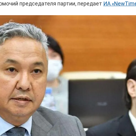
номочий председателя партии, передает
ИА «NewTime