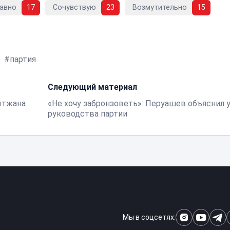
авно
17
Сочувствую
23
Возмутительно
15
партия
Следующий материал
ытжана
«Не хочу забронзоветь»: Перуашев объяснил у
руководства партии
Мы в соцсетях: