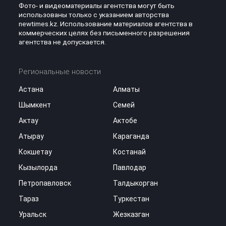
Фото- и видеоматериалы агентства могут быть
использованы только с указанием авторства
newtimes.kz. Использование материалов агентства в
коммерческих целях без письменного разрешения
агентства не допускается.
Региональные новости
Астана
Алматы
Шымкент
Семей
Актау
Актобе
Атырау
Караганда
Кокшетау
Костанай
Кызылорда
Павлодар
Петропавловск
Талдыкорган
Тараз
Туркестан
Уральск
Жезказган