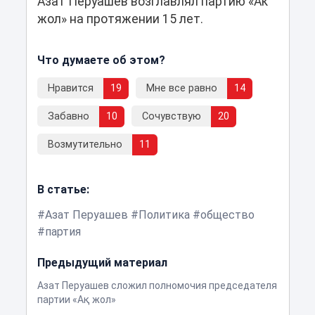
Азат Перуашев возглавлял партию «Ак
жол» на протяжении 15 лет.
Что думаете об этом?
Нравится
19
Мне все равно
14
Забавно
10
Сочувствую
20
Возмутительно
11
В статье:
Азат Перуашев
Политика
общество
партия
Предыдущий материал
Азат Перуашев сложил полномочия председателя
партии «Ақ жол»