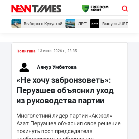
Выборы в Курултай
ЛРТ
Выпуск JURT
13 июня 2026 г., 23:35
Политика
Аянур Умбетова
«Не хочу забронзоветь»:
Перуашев объяснил уход
из руководства партии
Многолетний лидер партии «Ак жол»
Азат Перуашев объяснил свое решение
покинуть пост председателя