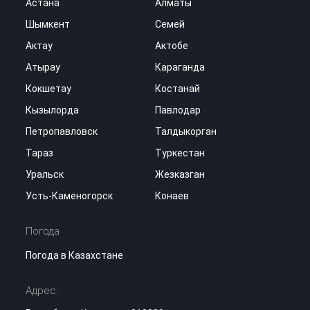
Астана
Алматы
Шымкент
Семей
Актау
Актобе
Атырау
Караганда
Кокшетау
Костанай
Кызылорда
Павлодар
Петропавловск
Талдыкорган
Тараз
Туркестан
Уральск
Жезказган
Усть-Каменогорск
Конаев
Погода
Погода в Казахстане
Адрес: