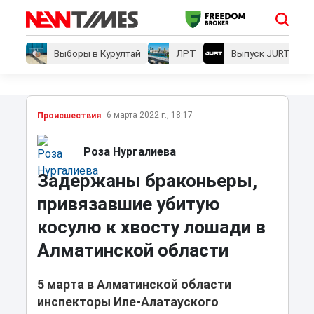
Выборы в Курултай
ЛРТ
Выпуск JURT
6 марта 2022 г., 18:17
Проиcшествия
Роза Нургалиева
Задержаны браконьеры,
привязавшие убитую
косулю к хвосту лошади в
Алматинской области
5 марта в Алматинской области
инспекторы Иле-Алатауского