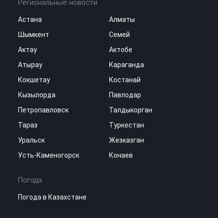
Региональные новости
Астана
Алматы
Шымкент
Семей
Актау
Актобе
Атырау
Караганда
Кокшетау
Костанай
Кызылорда
Павлодар
Петропавловск
Талдыкорган
Тараз
Туркестан
Уральск
Жезказган
Усть-Каменогорск
Конаев
Погода
Погода в Казахстане