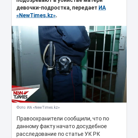
подозревают в убийстве матери
девочки-подростка, передает
ИА
«NewTimes.kz»
.
Фото: ИА «NewTimes.kz»
Правоохранители сообщили, что по
данному факту начато досудебное
расследование по статье УК РК