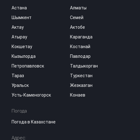
Астана
Алматы
Шымкент
Семей
Актау
Актобе
Атырау
Караганда
Кокшетау
Костанай
Кызылорда
Павлодар
Петропавловск
Талдыкорган
Тараз
Туркестан
Уральск
Жезказган
Усть-Каменогорск
Конаев
Погода
Погода в Казахстане
Адрес: