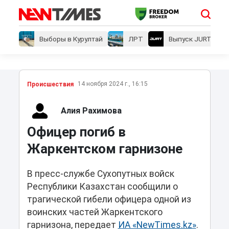
Выборы в Курултай
ЛРТ
Выпуск JURT
14 ноября 2024 г., 16:15
Проиcшествия
Алия Рахимова
Офицер погиб в
Жаркентском гарнизоне
В пресс-службе Сухопутных войск
Республики Казахстан сообщили о
трагической гибели офицера одной из
воинских частей Жаркентского
гарнизона, передает
ИА «NewTimes.kz»
.