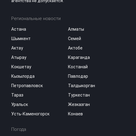
агентства не допускается.
Региональные новости
Астана
Алматы
Шымкент
Семей
Актау
Актобе
Атырау
Караганда
Кокшетау
Костанай
Кызылорда
Павлодар
Петропавловск
Талдыкорган
Тараз
Туркестан
Уральск
Жезказган
Усть-Каменогорск
Конаев
Погода