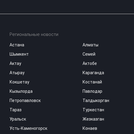
Региональные новости
Астана
Алматы
Шымкент
Семей
Актау
Актобе
Атырау
Караганда
Кокшетау
Костанай
Кызылорда
Павлодар
Петропавловск
Талдыкорган
Тараз
Туркестан
Уральск
Жезказган
Усть-Каменогорск
Конаев