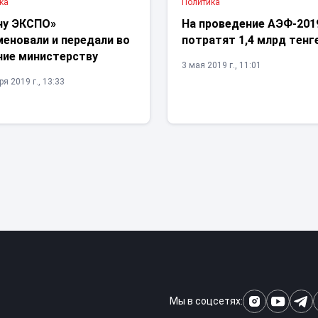
ка
Политика
ну ЭКСПО»
На проведение АЭФ-201
меновали и передали во
потратят 1,4 млрд тенг
ние министерству
3 мая 2019 г., 11:01
я 2019 г., 13:33
Мы в соцсетях: