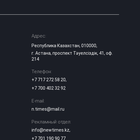
Адрес:
Республика Казахстан, 010000,
г. Астана, проспект Тәуелсіздік, 41, оф.
214
Телефон:
+7 717 272 58 20
,
+7 700 402 32 92
E-mail:
n.times@mail.ru
Рекламный отдел:
info@newtimes.kz
,
+7 701 190 90 77