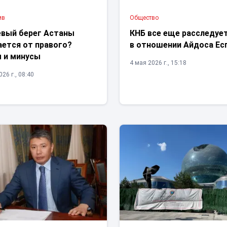
ив
Общество
евый берег Астаны
КНБ все еще расследуе
ается от правого?
в отношении Айдоса Ес
 и минусы
4 мая 2026 г., 15:18
26 г., 08:40