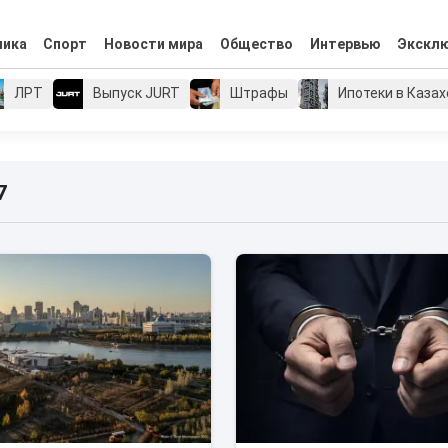
мика
Спорт
Новости мира
Общество
Интервью
Экскл
ЛРТ
Выпуск JURT
Штрафы
Ипотеки в Каза
7