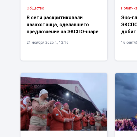
Общество
Политик
В сети раскритиковали
Экс-г
казахстанца, сделавшего
ЭКСПО
предложение на ЭКСПО-шаре
добит
21 ноября 2025 г., 12:16
16 сентяб