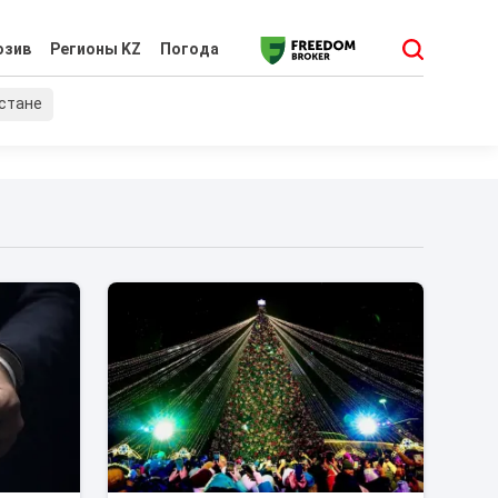
юзив
Регионы KZ
Погода
хстане