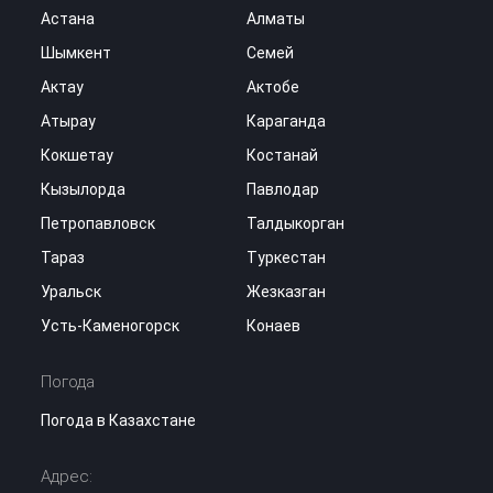
Астана
Алматы
Шымкент
Семей
Актау
Актобе
Атырау
Караганда
Кокшетау
Костанай
Кызылорда
Павлодар
Петропавловск
Талдыкорган
Тараз
Туркестан
Уральск
Жезказган
Усть-Каменогорск
Конаев
Погода
Погода в Казахстане
Адрес: