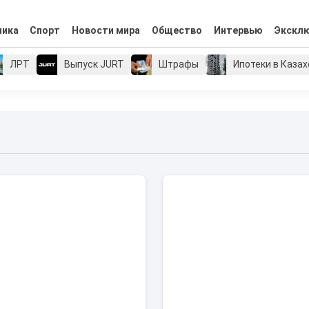
мика
Спорт
Новости мира
Общество
Интервью
Экскл
ЛРТ
Выпуск JURT
Штрафы
Ипотеки в Каза