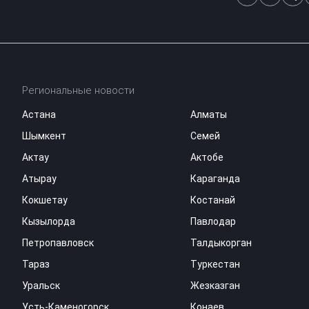
Региональные новости
Астана
Алматы
Шымкент
Семей
Актау
Актобе
Атырау
Караганда
Кокшетау
Костанай
Кызылорда
Павлодар
Петропавловск
Талдыкорган
Тараз
Туркестан
Уральск
Жезказган
Усть-Каменогорск
Конаев