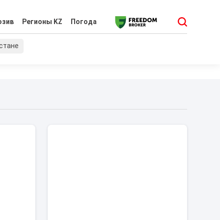
юзив
Регионы KZ
Погода
хстане