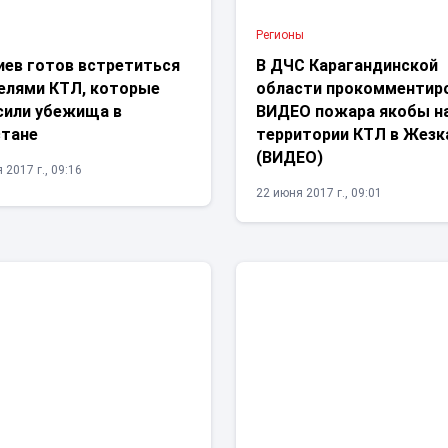
Регионы
иев готов встретиться
В ДЧС Карагандинской
телями КТЛ, которые
области прокомментир
сили убежища в
ВИДЕО пожара якобы н
стане
территории КТЛ в Жезк
(ВИДЕО)
 2017 г., 09:16
22 июня 2017 г., 09:01