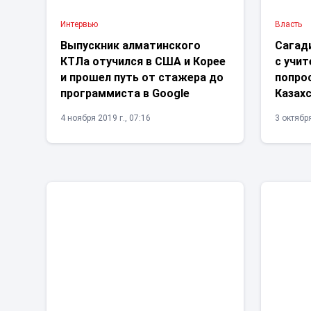
Интервью
Власть
Выпускник алматинского
Сагад
КТЛа отучился в США и Корее
с учи
и прошел путь от стажера до
попро
программиста в Google
Казах
4 ноября 2019 г., 07:16
3 октября