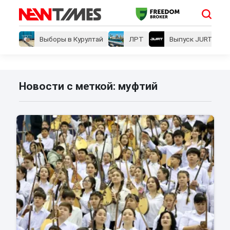
Выборы в Курултай
ЛРТ
Выпуск JURT
Новости с меткой: муфтий