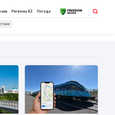
юзив
Регионы KZ
Погода
хстане