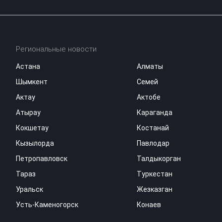
Региональные новости
Астана
Алматы
Шымкент
Семей
Актау
Актобе
Атырау
Караганда
Кокшетау
Костанай
Кызылорда
Павлодар
Петропавловск
Талдыкорган
Тараз
Туркестан
Уральск
Жезказган
Усть-Каменогорск
Конаев