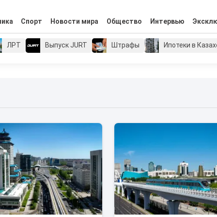
мика
Спорт
Новости мира
Общество
Интервью
Экскл
ЛРТ
Выпуск JURT
Штрафы
Ипотеки в Каза