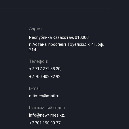
Адрес:
Республика Казахстан, 010000,
г. Астана, проспект Тәуелсіздік, 41, оф.
214
Телефон:
+7 717 272 58 20
,
+7 700 402 32 92
E-mail:
n.times@mail.ru
Рекламный отдел:
info@newtimes.kz
,
+7 701 190 90 77