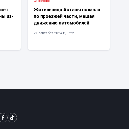
Общество
ожет
Жительница Астаны ползала
ны из-
по проезжей части, мешая
движению автомобилей
21 сентября 2024 г., 12:21