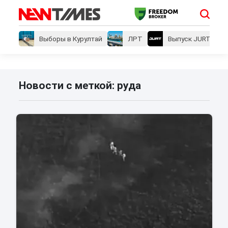
Выборы в Курултай
ЛРТ
Выпуск JURT
Новости с меткой: руда