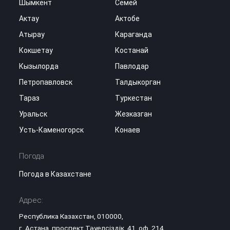
Шымкент
Семей
Актау
Актобе
Атырау
Караганда
Кокшетау
Костанай
Кызылорда
Павлодар
Петропавловск
Талдыкорган
Тараз
Туркестан
Уральск
Жезказган
Усть-Каменогорск
Конаев
Погода
Погода в Казахстане
Адрес:
Республика Казахстан, 010000,
г. Астана, проспект Тәуелсіздік, 41, оф. 214