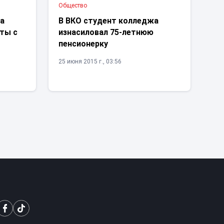
Общество
ла
В ВКО студент колледжа
еты с
изнасиловал 75-летнюю
пенсионерку
25 июня 2015 г., 03:56