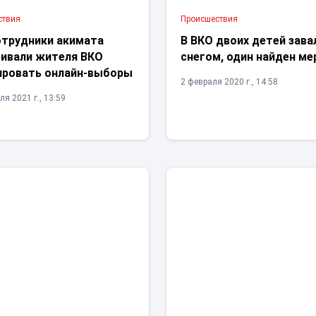
ствия
Проиcшествия
трудники акимата
В ВКО двоих детей зава
ривали жителя ВКО
снегом, один найден м
ировать онлайн-выборы
2 февраля 2020 г., 14:58
ля 2021 г., 13:59