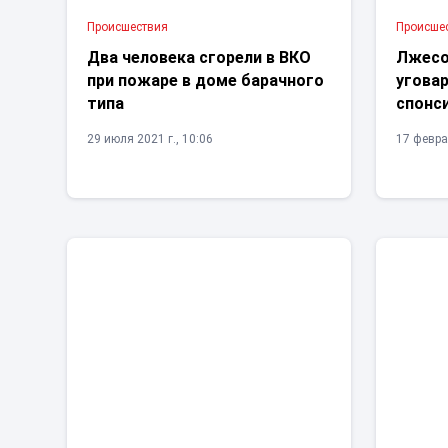
Проиcшествия
Проиcше
Два человека сгорели в ВКО
Лжесо
при пожаре в доме барачного
угова
типа
спонс
29 июля 2021 г., 10:06
17 февра