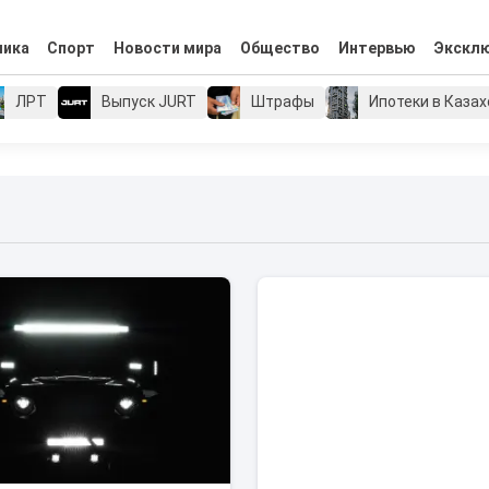
мика
Спорт
Новости мира
Общество
Интервью
Экскл
ЛРТ
Выпуск JURT
Штрафы
Ипотеки в Каза