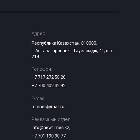
Адрес:
Республика Казахстан, 010000,
г. Астана, проспект Тәуелсіздік, 41, оф.
214
Телефон:
+7 717 272 58 20
,
+7 700 402 32 92
E-mail:
n.times@mail.ru
Рекламный отдел:
info@newtimes.kz
,
+7 701 190 90 77