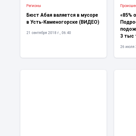
Регионы
Проиcше
Бюст Абая валяется в мусоре
«85% о
в Усть-Каменогорске (ВИДЕО)
Подро
подожг
21 сентября 2018 г., 06:40
3 тыс 
26 июля 2