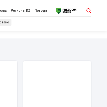
юзив
Регионы KZ
Погода
хстане