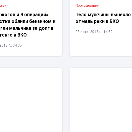
ствия
Проиcшествия
жогов и 9 операций»:
Тело мужчины вынесло
стки облили бензином и
отмель реки в ВКО
ли мальчика за долг в
23 июня 2018 г., 14:59
тенге в ВКО
018 г., 04:35