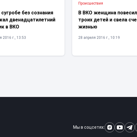
Проиcшествия
 сугробе без сознания
В ВКО женщина повеси
жал двенадцатилетний
троих детей и свела сч
ик в ВКО
жизнью
 2016 г., 13:53
28 апреля 2016 г., 10:19
Мы в соцсетях: