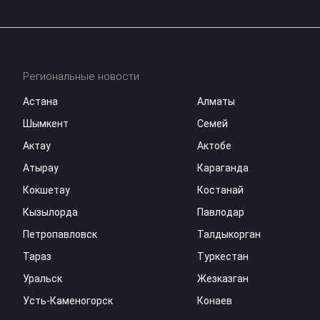
Региональные новости
Астана
Алматы
Шымкент
Семей
Актау
Актобе
Атырау
Караганда
Кокшетау
Костанай
Кызылорда
Павлодар
Петропавловск
Талдыкорган
Тараз
Туркестан
Уральск
Жезказган
Усть-Каменогорск
Конаев