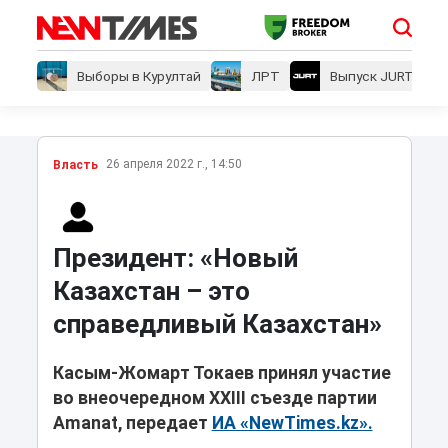
Выборы в Курултай
ЛРТ
Выпуск JURT
26 апреля 2022 г., 14:50
Власть
Президент: «Новый
Казахстан – это
справедливый Казахстан»
Касым-Жомарт Токаев принял участие
во внеочередном ХХІІI съезде партии
Amanat, передает
ИА «NewTimes.kz».