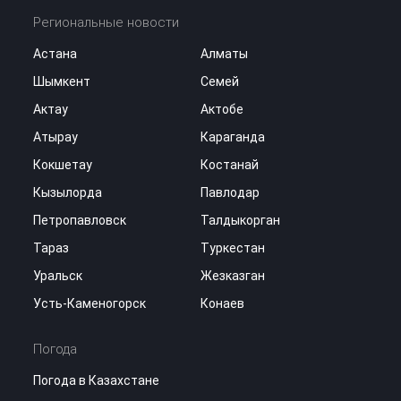
Региональные новости
Астана
Алматы
Шымкент
Семей
Актау
Актобе
Атырау
Караганда
Кокшетау
Костанай
Кызылорда
Павлодар
Петропавловск
Талдыкорган
Тараз
Туркестан
Уральск
Жезказган
Усть-Каменогорск
Конаев
Погода
Погода в Казахстане