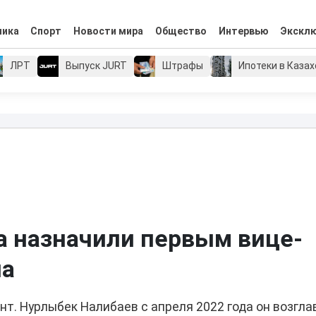
мика
Спорт
Новости мира
Общество
Интервью
Экскл
ЛРТ
Выпуск JURT
Штрафы
Ипотеки в Каза
 назначили первым вице-
на
т. Нурлыбек Налибаев с апреля 2022 года он возгла