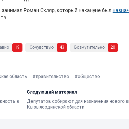
 занимал Роман Скляр, который накануне был
назна
та.
авно
19
Сочувствую
43
Возмутительно
20
кая область
правительство
общество
Следующий материал
жность в
Депутатов собирают для назначения нового 
Кызылординской области