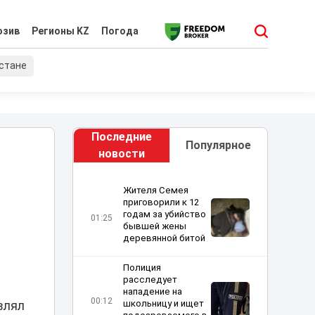
юзив
Регионы KZ
Погода
хстане
Последние
Популярное
новости
Жителя Семея
приговорили к 12
годам за убийство
01:25
бывшей жены
деревянной битой
Полиция
расследует
нападение на
00:12
школьницу и ищет
влял