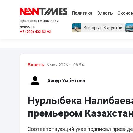
Политика
Власть
Эконо
Присылайте нам свои
новости
Выборы в Курултай
+7 (700) 402 32 92
Власть
6 мая 2026 г., 08:54
Аянур Умбетова
Нурлыбека Налибаева
премьером Казахста
Соответствующий указ подписал президен