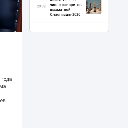
числе фаворитов
20:32
шахматной
Олимпиады-2026
Казахстан и
Румыния осудили
19:54
угрозы объектам
КТК
Льготные кредиты
под 2,5% помогают
создавать
18:37
рабочие места в
селах - партия
 года
«Әділет»
има
Шипы против
асфальта: в
аев
Астане могут
18:12
ограничить
зимнюю резину
Прямой эфир в