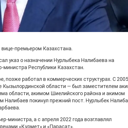
 вице-премьером Казахстана.
ал указ о назначении Нурлыбека Налибаева на
р-министра Республики Казахстан.
е, позже работал в коммерческих структурах. С 2005
е Кызылординской области — был заместителем ак
има области, акимом Шиелийского района и акимом
м Налибаев покинул прежний пост. Нурлыбек Налиб
арбаева.
ер-министра, а с апреля 2022 года возглавлял
денами «Құрмет» и «Парасат».