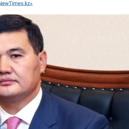
NewTimes.kz»
.