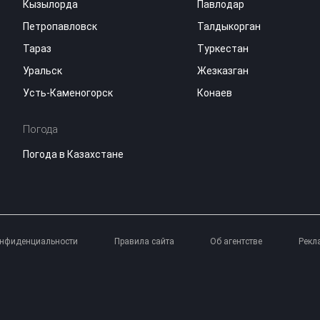
Кызылорда
Павлодар
Петропавловск
Талдыкорган
Тараз
Туркестан
Уральск
Жезказган
Усть-Каменогорск
Конаев
Погода
Погода в Казахстане
онфиденциальности
Правила сайта
Об агентстве
Рекл