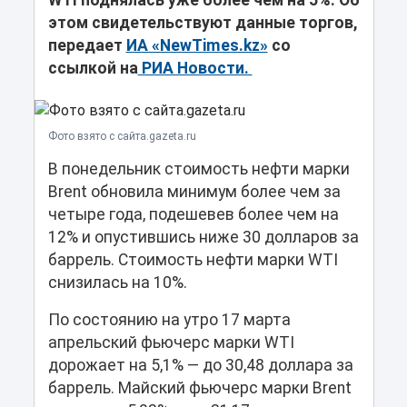
WTI поднялась уже более чем на 5%. Об
этом свидетельствуют данные торгов,
передает
ИА «NewTimes.kz»
со
ссылкой на
РИА Новости.
Фото взято с сайта.gazeta.ru
В понедельник стоимость нефти марки
Brent обновила минимум более чем за
четыре года, подешевев более чем на
12% и опустившись ниже 30 долларов за
баррель. Стоимость нефти марки WTI
снизилась на 10%.
По состоянию на утро 17 марта
апрельский фьючерс марки WTI
дорожает на 5,1% — до 30,48 доллара за
баррель. Майский фьючерс марки Brent