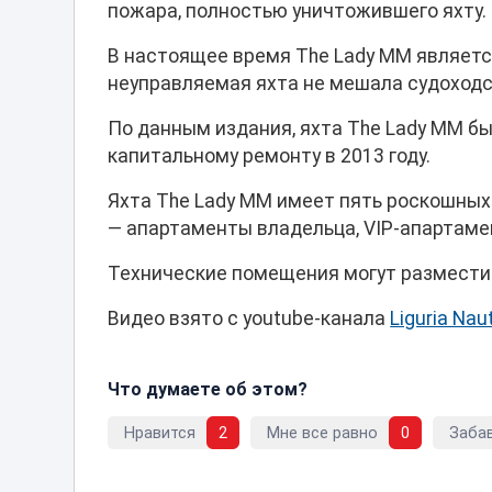
пожара, полностью уничтожившего яхту.
В настоящее время The Lady MM являетс
неуправляемая яхта не мешала судоходс
По данным издания, яхта The Lady MM был
капитальному ремонту в 2013 году.
Яхта The Lady MM имеет пять роскошных
— апартаменты владельца, VIP-апартаме
Технические помещения могут разместит
Видео взято с youtube-канала
Liguria Nau
Что думаете об этом?
Нравится
2
Мне все равно
0
Заба