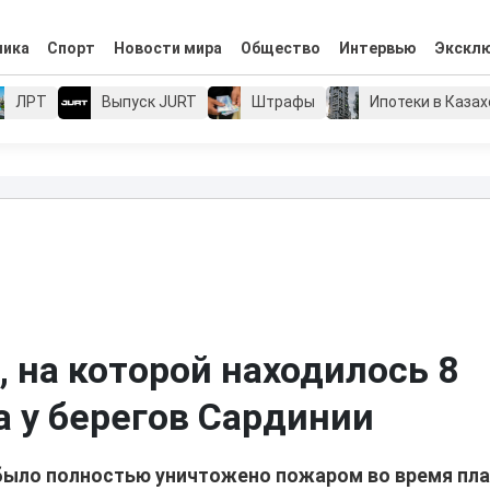
мика
Спорт
Новости мира
Общество
Интервью
Экскл
ЛРТ
Выпуск JURT
Штрафы
Ипотеки в Каза
 на которой находилось 8
а у берегов Сардинии
было полностью уничтожено пожаром во время пл