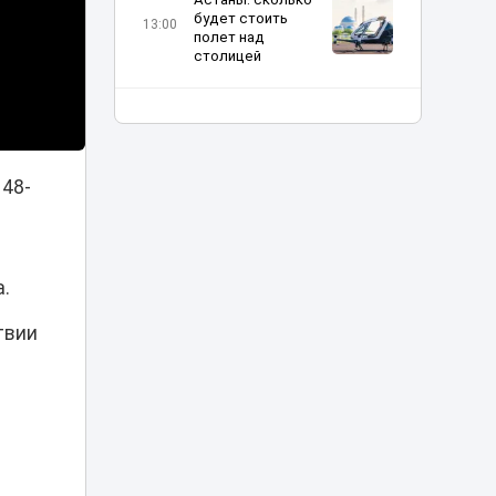
будет стоить
13:00
полет над
столицей
«Я бы ударил 72
раза»: автор
комментария о
12:27
Нурай Серикбай
извинился в
 48-
Шымкенте
Миллиарды на
ветер? Главные
.
проблемы
12:06
проката
твии
велосипедов в
Астане
В Казахстане
изменили
школьные
11:36
предметы: что
будут изучать