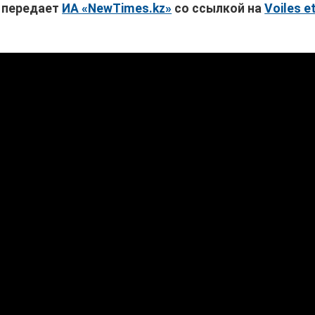
, передает
ИА «NewTimes.kz»
со ссылкой на
Voiles e