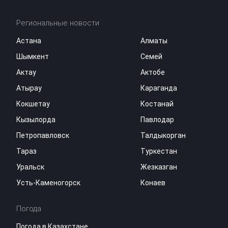
Региональные новости
Астана
Алматы
Шымкент
Семей
Актау
Актобе
Атырау
Караганда
Кокшетау
Костанай
Кызылорда
Павлодар
Петропавловск
Талдыкорган
Тараз
Туркестан
Уральск
Жезказган
Усть-Каменогорск
Конаев
Погода
Погода в Казахстане