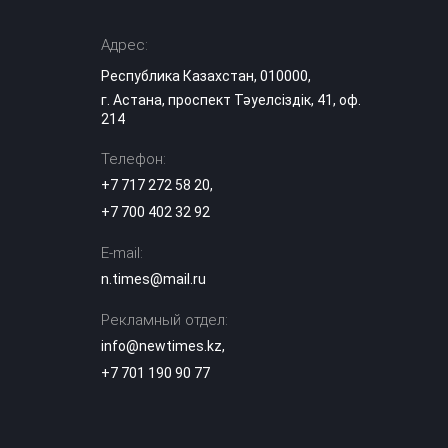
В Алматы начали
строить
Адрес:
крупнейший
08:30
стадион
Республика Казахстан, 010000,
Казахстана
г. Астана, проспект Тәуелсіздік, 41, оф.
214
«Эффектная езда»
обернулась
Телефон:
арестом для
07:10
водителей BMW в
+7 717 272 58 20
,
Астане
+7 700 402 32 92
Град, грозы и
E-mail:
аномальная жара:
n.times@mail.ru
чего ждать
06:00
казахстанцам 6
августа
Рекламный отдел:
info@newtimes.kz
,
Елена Рыбакина
+7 701 190 90 77
стартовала c
05:10
победы в Торонто
Ребенок зацепил