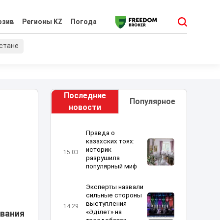
юзив
Регионы KZ
Погода
хстане
Последние
Популярное
новости
Правда о
казахских тоях:
историк
15:03
разрушила
популярный миф
Эксперты назвали
сильные стороны
выступления
14:29
«Әділет» на
авания