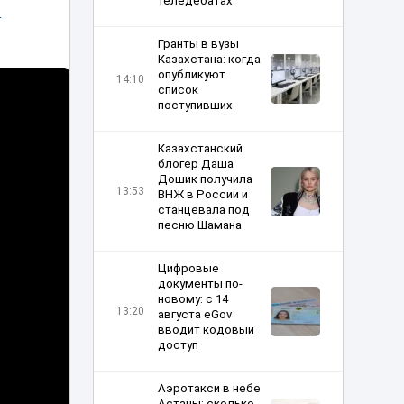
теледебатах
t
Гранты в вузы
Казахстана: когда
опубликуют
14:10
список
поступивших
Казахстанский
блогер Даша
Дошик получила
13:53
ВНЖ в России и
станцевала под
песню Шамана
Цифровые
документы по-
новому: с 14
13:20
августа eGov
вводит кодовый
доступ
Аэротакси в небе
Астаны: сколько