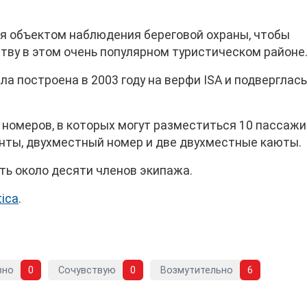
я объектом наблюдения береговой охраны, чтобы
тву в этом очень популярном туристическом районе
а построена в 2003 году на верфи ISA и подверглас
 номеров, в которых могут разместиться 10 пассажи
нты, двухместный номер и две двухместные каюты.
ь около десяти членов экипажа.
tica
.
вно
0
Сочувствую
0
Возмутительно
6