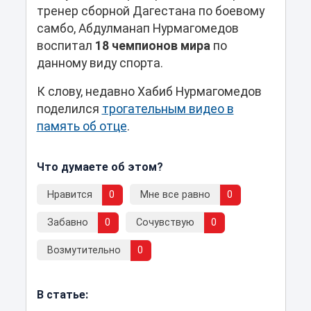
тренер сборной Дагестана по боевому
самбо, Абдулманап Нурмагомедов
воспитал
18 чемпионов мира
по
данному виду спорта.
К слову, недавно Хабиб Нурмагомедов
поделился
трогательным видео в
память об отце
.
Что думаете об этом?
Нравится
0
Мне все равно
0
Забавно
0
Сочувствую
0
Возмутительно
0
В статье: