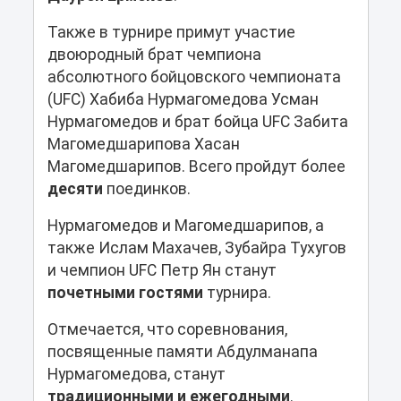
Также в турнире примут участие
двоюродный брат чемпиона
абсолютного бойцовского чемпионата
(UFC) Хабиба Нурмагомедова Усман
Нурмагомедов и брат бойца UFC Забита
Магомедшарипова Хасан
Магомедшарипов. Всего пройдут более
десяти
поединков.
Нурмагомедов и Магомедшарипов, а
также Ислам Махачев, Зубайра Тухугов
и чемпион UFC Петр Ян станут
почетными
гостями
турнира.
Отмечается, что соревнования,
посвященные памяти Абдулманапа
Нурмагомедова, станут
традиционными и ежегодными
.