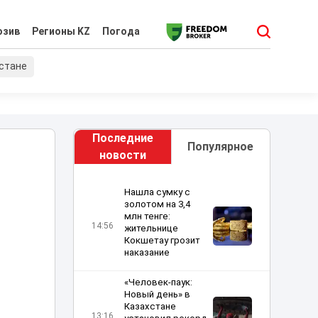
юзив
Регионы KZ
Погода
хстане
Последние
Популярное
новости
Нашла сумку с
золотом на 3,4
млн тенге:
14:56
жительнице
Кокшетау грозит
наказание
«Человек-паук:
Новый день» в
Казахстане
13:16