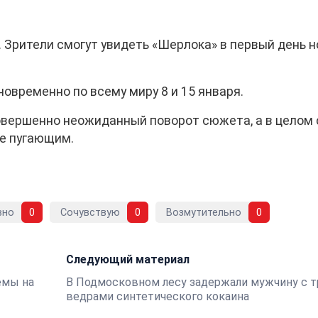
. Зрители смогут увидеть «Шерлока» в первый день н
новременно по всему миру 8 и 15 января.
овершенно неожиданный поворот сюжета, а в целом 
же пугающим.
вно
0
Сочувствую
0
Возмутительно
0
Следующий материал
емы на
В Подмосковном лесу задержали мужчину с 
ведрами синтетического кокаина