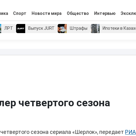
мика
Спорт
Новости мира
Общество
Интервью
Экскл
ЛРТ
Выпуск JURT
Штрафы
Ипотеки в Каза
лер четвертого сезона
 четвертого сезона сериала «Шерлок», передает
РИА