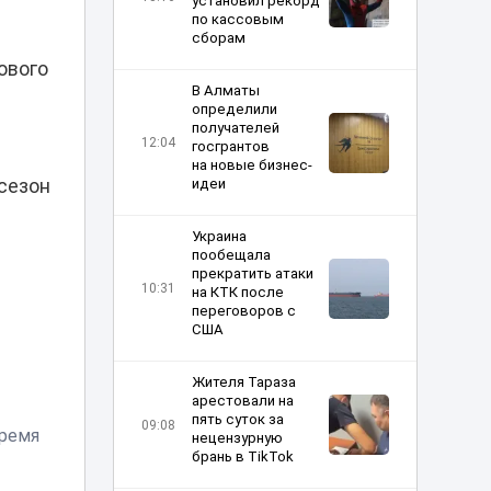
установил рекорд
по кассовым
сборам
ового
В Алматы
определили
получателей
12:04
госгрантов
на новые бизнес-
сезон
идеи
Украина
пообещала
прекратить атаки
10:31
на КТК после
переговоров с
США
Жителя Тараза
арестовали на
пять суток за
09:08
тремя
нецензурную
брань в TikTok