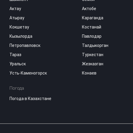
Актау
Актобе
Атырау
Караганда
Кокшетау
Костанай
Кызылорда
Павлодар
Петропавловск
Талдыкорган
Тараз
Туркестан
Уральск
Жезказган
Усть-Каменогорск
Конаев
Погода
Погода в Казахстане