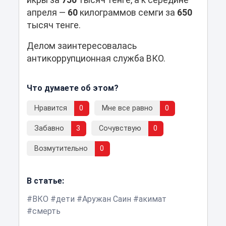
икры за
750
тысяч тенге, а к середине
апреля —
60
килограммов семги за
650
тысяч тенге.
Делом заинтересовалась
антикоррупционная служба ВКО.
Что думаете об этом?
Нравится
0
Мне все равно
0
Забавно
3
Сочувствую
0
Возмутительно
0
В статье:
ВКО
дети
Аружан Саин
акимат
смерть