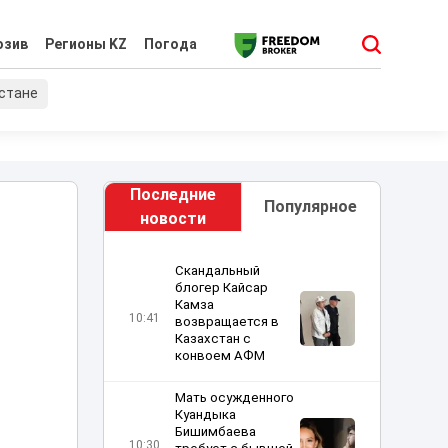
юзив
Регионы KZ
Погода
хстане
Последние
Популярное
новости
Скандальный
блогер Кайсар
Камза
10:41
возвращается в
Казахстан с
конвоем АФМ
Мать осужденного
Куандыка
Бишимбаева
10:30