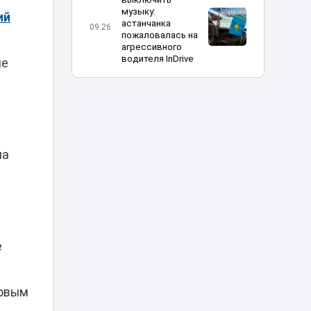
музыку:
ий
астанчанка
09:26
пожаловалась на
агрессивного
водителя InDrive
ие
В Алматы начали
строить
крупнейший
08:30
стадион
Казахстана
на
«Эффектная езда»
обернулась
арестом для
07:10
водителей BMW в
Астане
е
Град, грозы и
аномальная жара:
чего ждать
06:00
казахстанцам 6
говым
августа