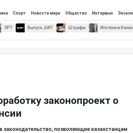
мика
Спорт
Новости мира
Общество
Интервью
Экскл
ЛРТ
Выпуск JURT
Штрафы
Ипотеки в Каза
оработку законопроект о
нсии
в законодательство, позволяющие казахстанцам