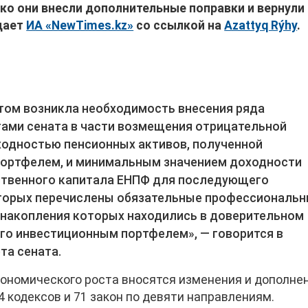
ко они внесли дополнительные поправки и вернули
дает
ИА «NewTimes.kz»
со ссылкой на
Azattyq Rýhy
.
том возникла необходимость внесения ряда
тами сената в части возмещения отрицательной
одностью пенсионных активов, полученной
ортфелем, и минимальным значением доходности
бственного капитала ЕНПФ для последующего
оторых перечислены обязательные профессиональ
 накопления которых находились в доверительном
го инвестиционным портфелем», — говорится в
та сената.
кономического роста вносятся изменения и дополне
4 кодексов и 71 закон по девяти направлениям.