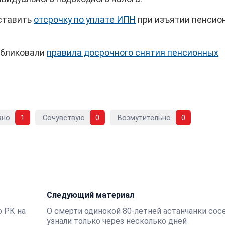
оставить
отсрочку по уплате ИПН
при изъятии пенсио
убликовали
правила досрочного снятия пенсионных
вно
1
Сочувствую
0
Возмутительно
0
Следующий материал
о РК на
О смерти одинокой 80-летней астанчанки сос
узнали только через несколько дней