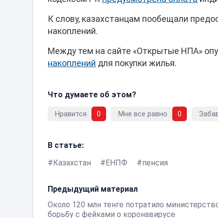
К слову, казахстанцам пообещали пред
накоплений.
Между тем на сайте «Открытые НПА» оп
накоплений
для покупки жилья.
Что думаете об этом?
Нравится
0
Мне все равно
0
Заба
В статье:
Казахстан
ЕНПФ
пенсия
Предыдущий материал
Около 120 млн тенге потратило министерств
борьбу с фейками о коронавирусе