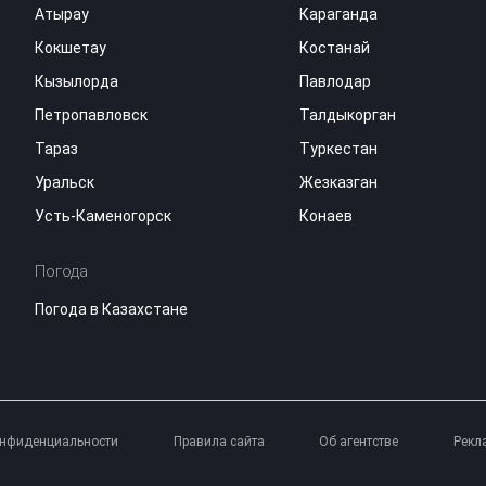
Атырау
Караганда
Кокшетау
Костанай
Кызылорда
Павлодар
Петропавловск
Талдыкорган
Тараз
Туркестан
Уральск
Жезказган
Усть-Каменогорск
Конаев
Погода
Погода в Казахстане
онфиденциальности
Правила сайта
Об агентстве
Рекл