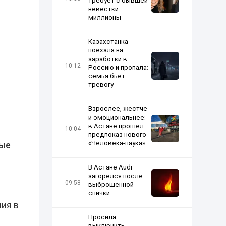
требует с бывшей
невестки
миллионы
Казахстанка
поехала на
заработки в
10:12
Россию и пропала:
семья бьет
тревогу
Взрослее, жестче
и эмоциональнее:
в Астане прошел
10:04
предпоказ нового
«Человека-паука»
ные
В Астане Audi
загорелся после
09:58
выброшенной
спички
ния в
Просила
выключить