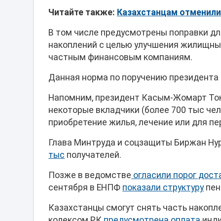
Читайте также:
Казахстанцам отменили
В том числе предусмотрены поправки д
накоплений с целью улучшения жилищных
частным финансовым компаниям.
Данная норма по поручению президента д
Напомним, президент Касым-Жомарт Тока
некоторые вкладчики (более 700 тыс че
приобретение жилья, лечение или для п
Глава Минтруда и соцзащиты Биржан Ну
тыс
получателей.
Позже в ведомстве
огласили порог дост
сентября в ЕНПФ
показали структуру
пен
Казахстанцы смогут снять часть накопл
кодексом РК
предусмотрена оплата
инди