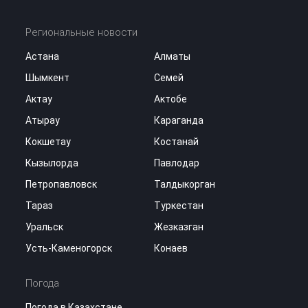
Региональные новости
Астана
Алматы
Шымкент
Семей
Актау
Актобе
Атырау
Караганда
Кокшетау
Костанай
Кызылорда
Павлодар
Петропавловск
Талдыкорган
Тараз
Туркестан
Уральск
Жезказган
Усть-Каменогорск
Конаев
Погода
Погода в Казахстане