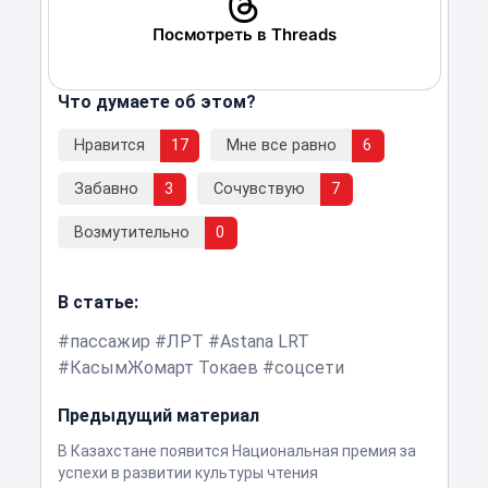
Посмотреть в Threads
Что думаете об этом?
Нравится
17
Мне все равно
6
Забавно
3
Сочувствую
7
Возмутительно
0
В статье:
пассажир
ЛРТ
Astana LRT
КасымЖомарт Токаев
соцсети
Предыдущий материал
В Казахстане появится Национальная премия за
успехи в развитии культуры чтения