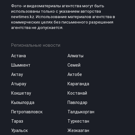
Фото- и видеоматериалы агентства могут быть
использованы только с указанием авторства
newtimes.kz. Использование материалов агентства в
коммерческих целях без письменного разрешения
агентства не допускается.
Региональные новости
Астана
Алматы
Шымкент
Семей
Актау
Актобе
Атырау
Караганда
Кокшетау
Костанай
Кызылорда
Павлодар
Петропавловск
Талдыкорган
Тараз
Туркестан
Уральск
Жезказган