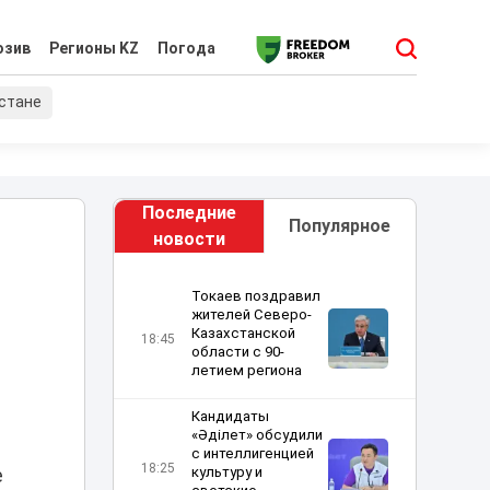
юзив
Регионы KZ
Погода
хстане
Последние
Популярное
новости
Токаев поздравил
жителей Северо-
Казахстанской
18:45
области с 90-
летием региона
Кандидаты
«Әділет» обсудили
с интеллигенцией
18:25
культуру и
е