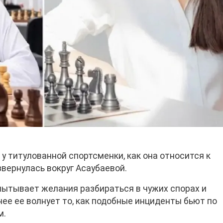
у титулованной спортсменки, как она относится к
звернулась вокруг Асаубаевой.
спытывает желания разбираться в чужих спорах и
нее ее волнует то, как подобные инциденты бьют по
м.