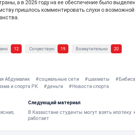
аны, а в 2026 году на ее обеспечение было выделе
омству пришлось комментировать слухи о возможной
анства.
авно
12
Сочувствую
19
Возмутительно
20
ая Абдумалик
социальные сети
шахматы
Бибис
зма и спорта РК
деньги
Новости спорта
Следующий материал
яснил,
В Казахстане студенты могут взять ипотеку: 
работает