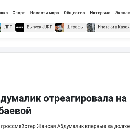
мика
Спорт
Новости мира
Общество
Интервью
Экскл
ЛРТ
Выпуск JURT
Штрафы
Ипотеки в Каза
бдумалик отреагировала на
убаевой
 гроссмейстер Жансая Абдумалик впервые за долго