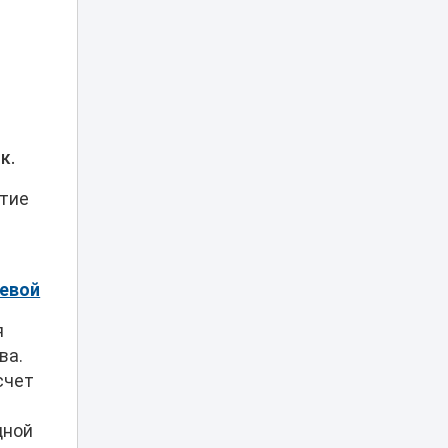
Скандал из-за тоя:
блогера из Актау
атаковали в
10:18
соцсетях
россияне из
Дагестана
Заводчане Тараза
к.
поддержали
10:00
инициативы партии
итие
«Әділет»
«Своих не
бросаем»:
мужчина в Z-майке
аевой
09:30
в автобусе
Караганды
я
возмутил Казнет
ва.
счет
Новая
обязанность
появится у всех
дной
08:37
работников