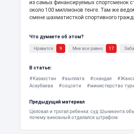
из самых финансируемых спортсменок стр
около 100 миллионов тенге. Там же вед
смене шахматисткой спортивного гражд
Что думаете об этом?
Нравится
9
Мне все равно
17
Заб
В статье:
Казахстан
выплата
скандал
Жанс
Асаубаева
соцсети
министерство тури
Предыдущий материал
Целовал и трогал ребенка: суд Шымкента объ
почему виновный отделался штрафом