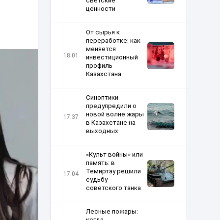
светские
ценности
От сырья к
переработке: как
меняется
18:01
инвестиционный
профиль
Казахстана
Синоптики
предупредили о
новой волне жары
17:37
в Казахстане на
выходных
«Культ войны» или
память: в
Темиртау решили
17:04
судьбу
советского танка
Лесные пожары:
когда