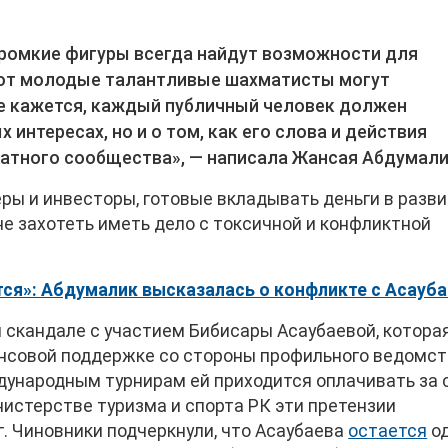
громкие фигуры всегда найдут возможности для
вот молодые талантливые шахматисты могут
не кажется, каждый публичный человек должен
 интересах, но и о том, как его слова и действия
атного сообщества», — написала Жансая Абдумали
ры и инвесторы, готовые вкладывать деньги в разв
 не захотеть иметь дело с токсичной и конфликтной
ся»: Абдумалик высказалась о конфликте с Асауб
 скандале с участием Бибисары Асаубаевой, котора
нсовой поддержке со стороны профильного ведомст
ждународным турнирам ей приходится оплачивать за 
нистерстве туризма и спорта РК эти претензии
. Чиновники подчеркнули, что Асаубаева
остается
о