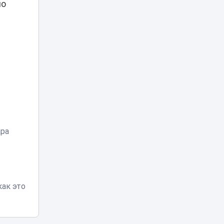
Казахстана с 25
но
августа
Известного
казахстанского
блогера
07:21
арестовали на 10
суток за видео в
TikTok
Фотограф
накачивал
молодых
06:08
моделей
ара
наркотиками и
насиловал их
В Атырау
возбудили дело
после
как это
издевательств
03:36
над годовалым
ребёнком в
частном детском