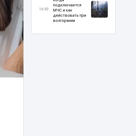
подключается
16:50
МЧС и как
действовать при
возгорании
Можно ли ходить
в школу в
хиджабе? В
16:12
Минпросвещения
дали разъяснение
Опасную горку
возле ЭКСПО, на
которую забрался
15:34
мальчик, убрали в
Астане
В Казахстане
опубликованы
списки
15:12
обладателей
образовательных
грантов-2026