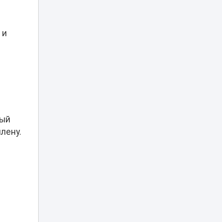
пять суток за
09:08
нецензурную
брань в TikTok
 и
Владимир
Слишкович
назначен главным
08:45
тренером
«Жениса»
В Астане на месяц
частично
08:15
перекроют шоссе
рый
Коргалжын
лену.
Министр науки
объяснил, что
делать
07:15
абитуриентам, не
прошедшим на
грант
Жара до 41