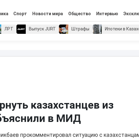
мика
Спорт
Новости мира
Общество
Интервью
Экскл
ЛРТ
Выпуск JURT
Штрафы
Ипотеки в Каза
рнуть казахстанцев из
объяснили в МИД
икбаев прокомментировал ситуацию с казахстанца