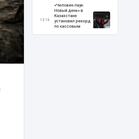
«Человек-паук:
Новый день» в
Казахстане
13:16
установил рекорд
по кассовым
сборам
В Алматы
определили
получателей
12:04
госгрантов
на новые бизнес-
идеи
Украина
с
пообещала
прекратить атаки
10:31
на КТК после
переговоров с
США
Жителя Тараза
арестовали на