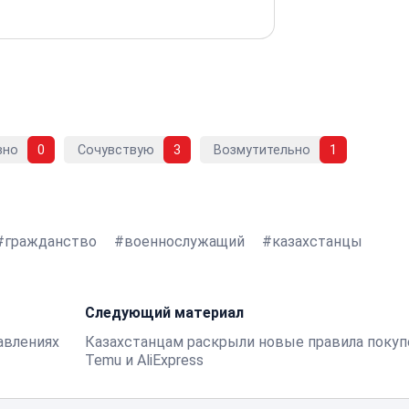
вно
0
Сочувствую
3
Возмутительно
1
гражданство
военнослужащий
казахстанцы
Следующий материал
авлениях
Казахстанцам раскрыли новые правила покуп
Temu и AliExpress