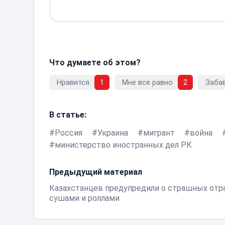
Что думаете об этом?
Нравится
1
Мне все равно
2
Заба
В статье:
Россия
Украина
мигрант
война
министерство иностранных дел РК
Предыдущий материал
Казахстанцев предупредили о страшных отр
сушами и роллами