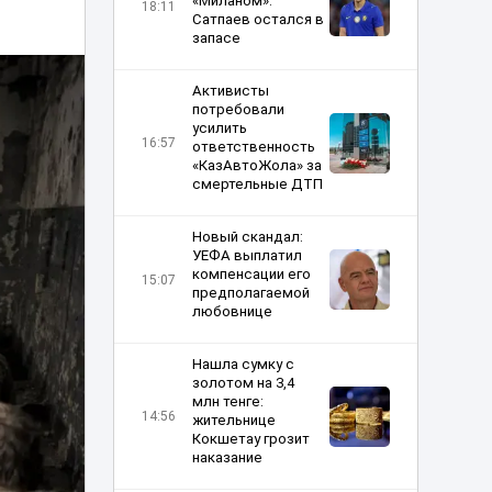
«Миланом»:
18:11
Сатпаев остался в
запасе
Активисты
потребовали
усилить
16:57
ответственность
«КазАвтоЖола» за
смертельные ДТП
Новый скандал:
УЕФА выплатил
компенсации его
15:07
предполагаемой
любовнице
Нашла сумку с
золотом на 3,4
млн тенге:
14:56
жительнице
Кокшетау грозит
наказание