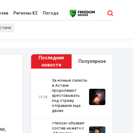
юзив
Регионы KZ
Погода
хстане
Последние
Популярное
новости
За ночные салюты
в Астане
продолжают
арестовывать:
19:38
под стражу
отправили еще
двоих
«Челси» объявил
состав на матч с
ми,