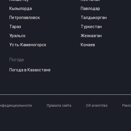
Кызылорда
Павлодар
Петропавловск
Талдыкорган
Тараз
Туркестан
Уральск
Жезказган
Усть-Каменогорск
Конаев
Погода
Погода в Казахстане
онфиденциальности
Правила сайта
Об агентстве
Рекл