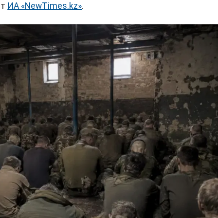
ет
ИА «NewTimes.kz»
.