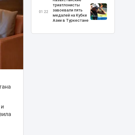
триатлонисты
завоевали пять
01:22
медалей на Кубке
Азии в Туркестане
Невеста
нарастила
ресницы и едва не
00:34
лишилась
свадьбы из-за
сильной аллергии
Пассажир
попытался
открыть
тана
23:45
аварийный выход
самолета во
время полета
 и
вила
Медосмотры
школьников
изменят в
21:18
Казахстане: что