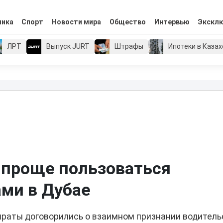
мика
Спорт
Новости мира
Общество
Интервью
Экскл
ЛРТ
Выпуск JURT
Штрафы
Ипотеки в Каза
 проще пользоваться
ми в Дубае
раты договорились о взаимном признании водитель