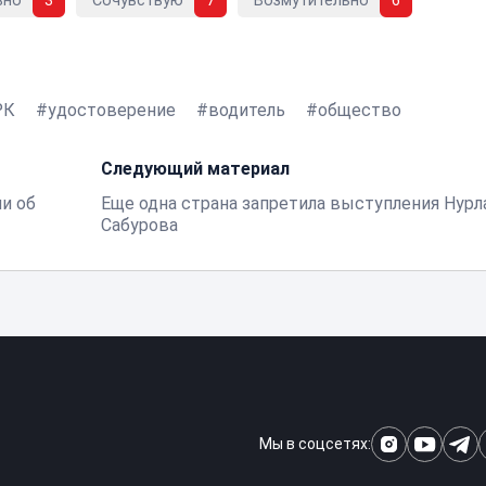
вно
3
Сочувствую
7
Возмутительно
6
РК
удостоверение
водитель
общество
Следующий материал
и об
Еще одна страна запретила выступления Нурл
Сабурова
Мы в соцсетях: