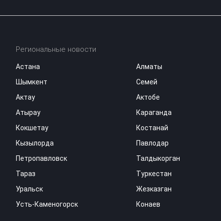
Региональные новости
Астана
Алматы
Шымкент
Семей
Актау
Актобе
Атырау
Караганда
Кокшетау
Костанай
Кызылорда
Павлодар
Петропавловск
Талдыкорган
Тараз
Туркестан
Уральск
Жезказган
Усть-Каменогорск
Конаев