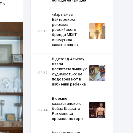
погоды на три дня
ть
«Взрыв» за
Байтереком:
реклама
российского
06:18
бренда MIXIT
возмутила
казахстанцев
В детсад Атырау
взяли
воспитательницу с
03:52
судимостью: ее
подозревают в
избиении ребенка
В семье
казахстанского
бойца Шавката
02:44
Рахмонова
произошло горе
Казахстанские