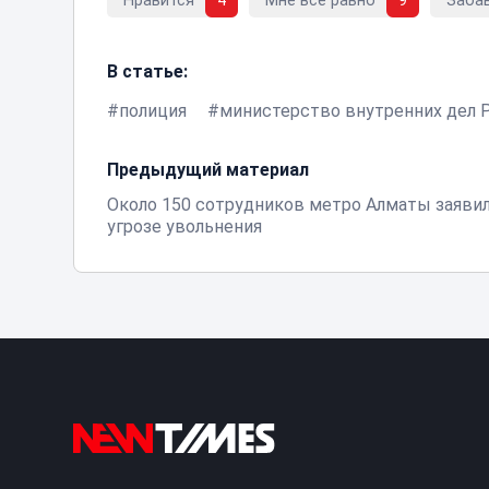
Нравится
4
Мне все равно
9
Заба
В статье:
полиция
министерство внутренних дел 
Предыдущий материал
Около 150 сотрудников метро Алматы заявил
угрозе увольнения