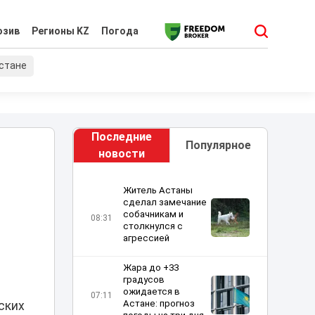
юзив
Регионы KZ
Погода
хстане
Последние
Популярное
новости
Житель Астаны
сделал замечание
собачникам и
08:31
столкнулся с
агрессией
Жара до +33
градусов
ожидается в
07:11
Астане: прогноз
ских