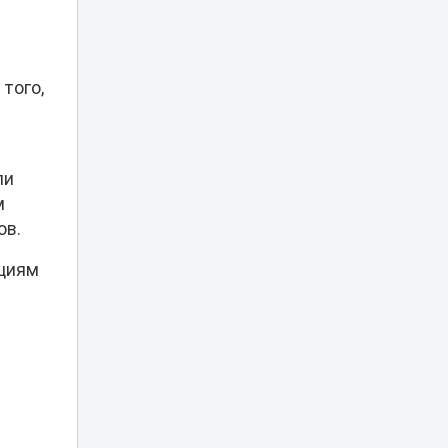
будет по-новому
Свадебный
кортеж устроил
опасные заезды в
того,
19:21
Жезказгане:
наказаны шесть
человек
ли
Жара до +43
градусов, град и
м
шквал:
ов.
штормовое
18:40
предупреждение
ациям
объявили по
всему Казахстану
Психбольницу, где
находится
людоед
Джумагалиев,
17:03
проверили после
обвинений в
жестоком