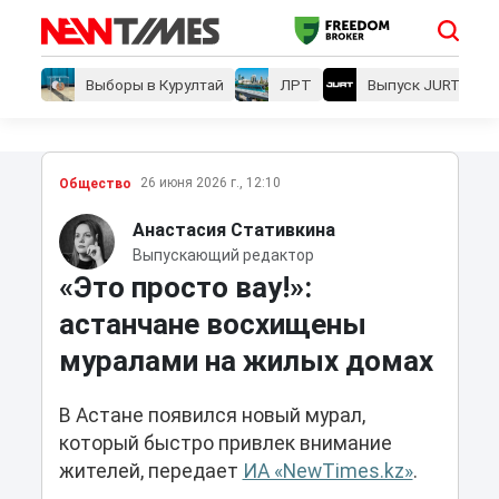
Выборы в Курултай
ЛРТ
Выпуск JURT
26 июня 2026 г., 12:10
Общество
Анастасия Стативкина
Выпускающий редактор
«Это просто вау!»:
астанчане восхищены
муралами на жилых домах
В Астане появился новый мурал,
который быстро привлек внимание
жителей, передает
ИА «NewTimes.kz»
.