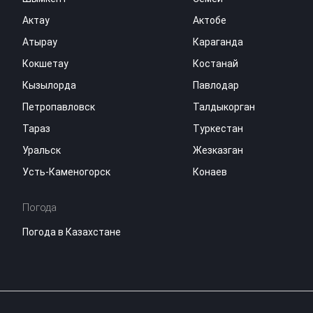
Актау
Актобе
Атырау
Караганда
Кокшетау
Костанай
Кызылорда
Павлодар
Петропавловск
Талдыкорган
Тараз
Туркестан
Уральск
Жезказган
Усть-Каменогорск
Конаев
Погода
Погода в Казахстане