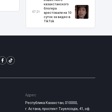
казахстанского
блогера
07:21
арестовали на 10
суток за видео в
TikTok
Фотограф
накачивал
молодых
06:08
моделей
наркотиками и
насиловал их
В Атырау
возбудили дело
после
издевательств
03:36
над годовалым
ребёнком в
частном детском
Адрес:
саду
Республика Казахстан, 010000,
СОРы и СОЧи
г. Астана, проспект Тәуелсіздік, 41, оф.