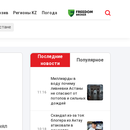
юзив
Регионы KZ
Погода
хстане
Последние
Популярное
новости
Миллиарды в
воду: почему
ливневки Астаны
11:16
не спасают от
потопов и сильных
дождей
Скандал из-за тоя:
блогера из Актау
атаковали в
нял
10:18