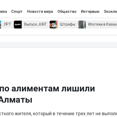
мика
Спорт
Новости мира
Общество
Интервью
Экскл
ЛРТ
Выпуск JURT
Штрафы
Ипотеки в Каза
 по алиментам лишили
 Алматы
тного жителя, который в течение трех лет не выпол