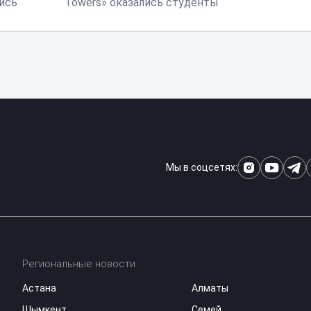
ись
Towers» оказались студенты
Мы в соцсетях:
Региональные новости
Астана
Алматы
Шымкент
Семей