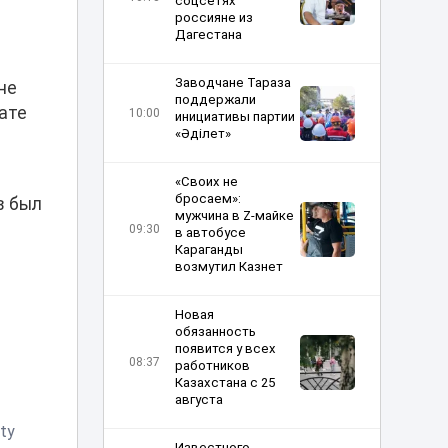
соцсетях
россияне из
Дагестана
Заводчане Тараза
не
поддержали
ате
10:00
инициативы партии
«Әділет»
«Своих не
бросаем»:
в был
мужчина в Z-майке
09:30
в автобусе
Караганды
возмутил Казнет
Новая
обязанность
появится у всех
08:37
работников
Казахстана с 25
августа
ty
Известного