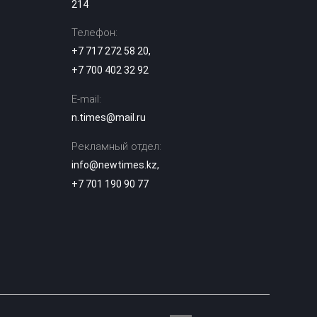
отменят для
214
начальной школы:
02:31
что изменится в
Телефон:
образовании
Казахстане
+7 717 272 58 20
,
+7 700 402 32 92
Жителя Семея
приговорили к 12
E-mail:
годам за убийство
01:25
n.times@mail.ru
бывшей жены
деревянной битой
Рекламный отдел:
info@newtimes.kz
,
Полиция
расследует
+7 701 190 90 77
нападение на
00:12
школьницу и ищет
подозреваемого в
Атырау
Алматы накроют
дожди, Астану —
туман: где еще в
23:21
Казахстане
ожидается