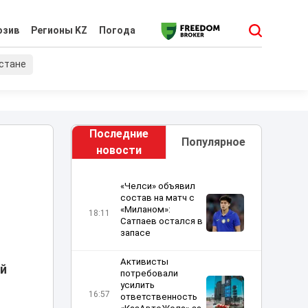
юзив
Регионы KZ
Погода
хстане
Последние
Популярное
новости
«Челси» объявил
состав на матч с
«Миланом»:
18:11
Сатпаев остался в
запасе
Активисты
ый
потребовали
усилить
16:57
ответственность