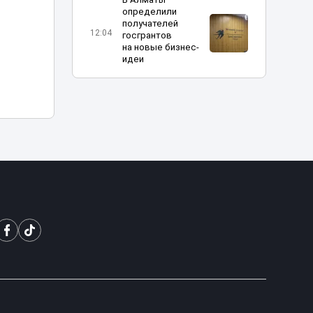
определили
получателей
12:04
госгрантов
на новые бизнес-
идеи
Украина
пообещала
прекратить атаки
10:31
на КТК после
переговоров с
США
Жителя Тараза
арестовали на
пять суток за
09:08
нецензурную
брань в TikTok
Владимир
Слишкович
назначен главным
08:45
тренером