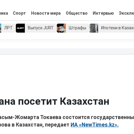
мика
Спорт
Новости мира
Общество
Интервью
Экскл
ЛРТ
Выпуск JURT
Штрафы
Ипотеки в Каза
на посетит Казахстан
Касым-Жомарта Токаева состоится государственн
ова в Казахстан, передает
ИА «NewTimes.kz».