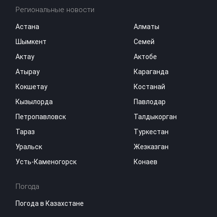
Региональные новости
Астана
Алматы
Шымкент
Семей
Актау
Актобе
Атырау
Караганда
Кокшетау
Костанай
Кызылорда
Павлодар
Петропавловск
Талдыкорган
Тараз
Туркестан
Уральск
Жезказган
Усть-Каменогорск
Конаев
Погода
Погода в Казахстане