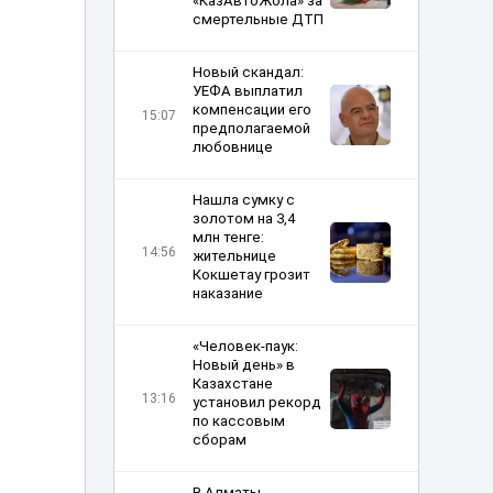
«КазАвтоЖола» за
смертельные ДТП
Новый скандал:
УЕФА выплатил
компенсации его
15:07
предполагаемой
любовнице
Нашла сумку с
золотом на 3,4
млн тенге:
14:56
жительнице
Кокшетау грозит
наказание
«Человек-паук:
Новый день» в
Казахстане
13:16
установил рекорд
по кассовым
сборам
В Алматы