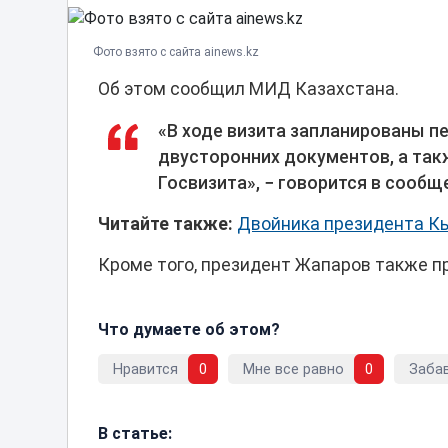
Фото взято с сайта ainews.kz
Об этом сообщил МИД Казахстана.
«В ходе визита запланированы п
двусторонних документов, а та
Госвизита», − говорится в сообщ
Читайте также:
Двойника президента Кы
Кроме того, президент Жапаров также п
Что думаете об этом?
Нравится
0
Мне все равно
0
Заба
В статье: