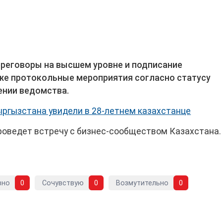
ереговоры на высшем уровне и подписание
кже протокольные мероприятия согласно статусу
ении ведомства.
ргызстана увидели в 28-летнем казахстанце
роведет встречу с бизнес-сообществом Казахстана.
вно
0
Сочувствую
0
Возмутительно
0