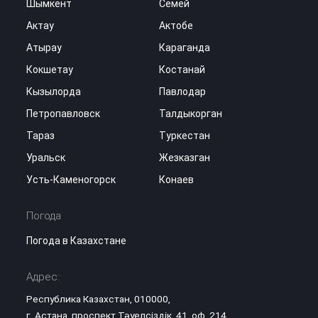
Шымкент
Семей
Актау
Актобе
Атырау
Караганда
Кокшетау
Костанай
Кызылорда
Павлодар
Петропавловск
Талдыкорган
Тараз
Туркестан
Уральск
Жезказган
Усть-Каменогорск
Конаев
Погода
Погода в Казахстане
Адрес:
Республика Казахстан, 010000,
г. Астана, проспект Тәуелсіздік, 41, оф. 214