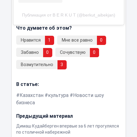
Публикация от B E R K U T (@berkut_aibekjan)
Что думаете об этом?
Нравится
1
Мне все равно
0
Забавно
0
Сочувствую
0
Возмутительно
3
В статье:
Казахстан
культура
Новости шоу
бизнеса
Предыдущий материал
Димаш Кудайберген впервые за 6 лет прогулялся
по столичной набережной