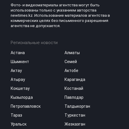
Фото- и видеоматериалы агентства могут быть
использованы только с указанием авторства
newtimes.kz. Использование материалов агентства в
коммерческих целях без письменного разрешения
агентства не допускается.
Региональные новости
Астана
Алматы
Шымкент
Семей
Актау
Актобе
Атырау
Караганда
Кокшетау
Костанай
Кызылорда
Павлодар
Петропавловск
Талдыкорган
Тараз
Туркестан
Уральск
Жезказган