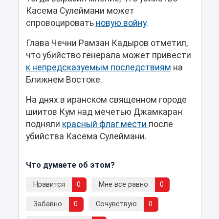
Касема Сулеймани может
спровоцировать
новую войну
.
Глава Чечни Рамзан Кадыров отметил,
что убийство генерала может привести
к непредсказуемым последствиям
на
Ближнем Востоке.
На днях в иранском священном городе
шиитов Кум над мечетью Джамкаран
подняли
красный флаг мести
после
убийства Касема Сулеймани.
Что думаете об этом?
Нравится
0
Мне все равно
0
Забавно
0
Сочувствую
0