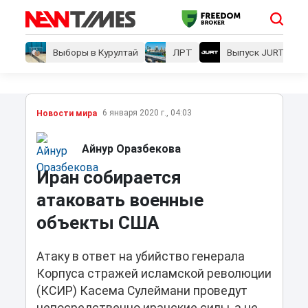
Выборы в Курултай
ЛРТ
Выпуск JURT
6 января 2020 г., 04:03
Новости мира
Айнур Оразбекова
Иран собирается
атаковать военные
объекты США
Атаку в ответ на убийство генерала
Корпуса стражей исламской революции
(КСИР) Касема Сулеймани проведут