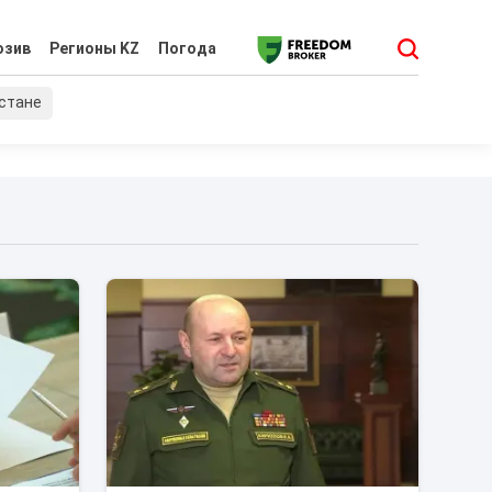
юзив
Регионы KZ
Погода
хстане