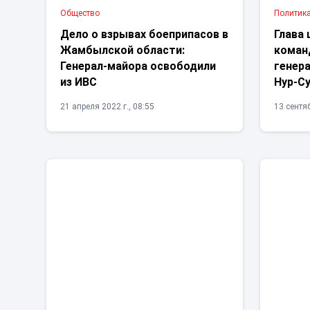
Общество
Политик
Дело о взрывах боеприпасов в
Глава
Жамбылской области:
коман
Генерал-майора освободили
генер
из ИВС
Нур-С
21 апреля 2022 г., 08:55
13 сентяб