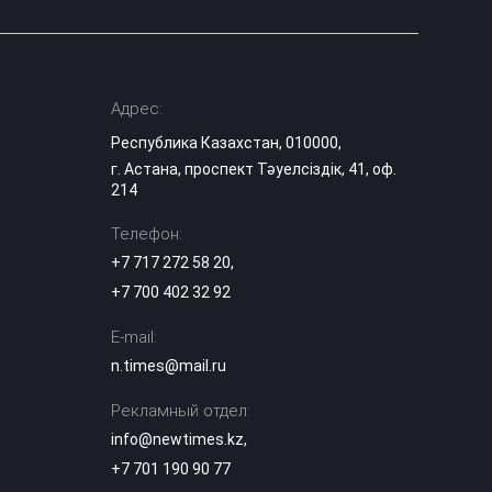
Адрес:
Республика Казахстан, 010000,
г. Астана, проспект Тәуелсіздік, 41, оф.
214
Телефон:
+7 717 272 58 20
,
+7 700 402 32 92
E-mail:
n.times@mail.ru
Рекламный отдел:
info@newtimes.kz
,
+7 701 190 90 77