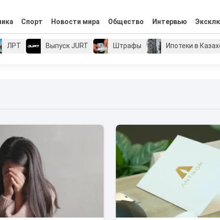
мика
Спорт
Новости мира
Общество
Интервью
Экскл
ЛРТ
Выпуск JURT
Штрафы
Ипотеки в Каза