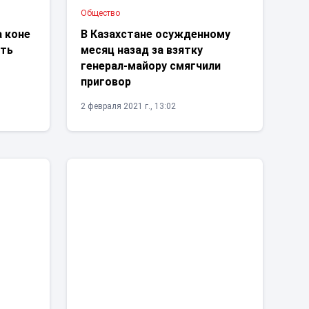
Общество
а коне
В Казахстане осужденному
сть
месяц назад за взятку
генерал-майору смягчили
приговор
2 февраля 2021 г., 13:02