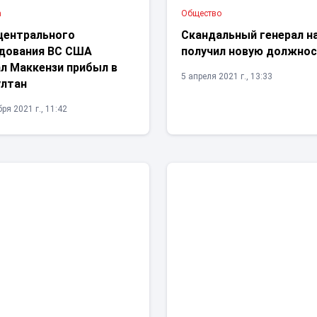
а
Общество
 центрального
Скандальный генерал н
дования ВС США
получил новую должно
ал Маккензи прибыл в
5 апреля 2021 г., 13:33
ултан
ря 2021 г., 11:42