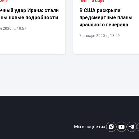
 мира
Новости мира
чный удар Ирана: стали
В США раскрыли
тны новые подробности
предсмертные планы
иранского генерала
 2020 г., 10:57
7 января 2020 г., 18:29
Мы в соцсетях: