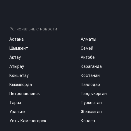
Региональные новости
Астана
Алматы
Шымкент
Семей
Актау
Актобе
Атырау
Караганда
Кокшетау
Костанай
Кызылорда
Павлодар
Петропавловск
Талдыкорган
Тараз
Туркестан
Уральск
Жезказган
Усть-Каменогорск
Конаев