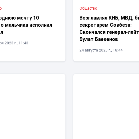
о
Общество
однюю мечту 10-
Возглавлял КНБ, МВД, 
го мальчика исполнил
секретарем Совбеза:
ал
Скончался генерал-лей
Булат Баекенов
я 2023 г., 11:43
24 августа 2023 г., 18:44