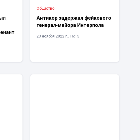
Общество
был
Антикор задержал фейкового
генерал-майора Интерпола
тенант
23 ноября 2022 г., 16:15