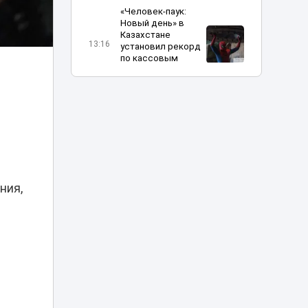
«Человек-паук:
Новый день» в
Казахстане
13:16
установил рекорд
по кассовым
сборам
В Алматы
определили
получателей
12:04
госгрантов
-
на новые бизнес-
идеи
ния,
Украина
пообещала
прекратить атаки
10:31
на КТК после
переговоров с
США
Жителя Тараза
арестовали на