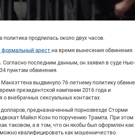
а политика продлилась около двух часов.
д формальный арест
на время вынесения обвинения.
. Согласно последним данным, он заявил в суде Нью
 34 пунктам обвинения.
Манхэттена выдвинуло 76-летнему политику обвине
время президентской кампании 2016 года и
 о внебрачных сексуальных контактах.
с долларов, предназначенный порнозвезде Сторми
 адвокат Майкл Коэн по поручению Трампа. При этом
ак таковом, а в том, что он якобы был оформлен как
о можно квалифицировать как мошенничество.