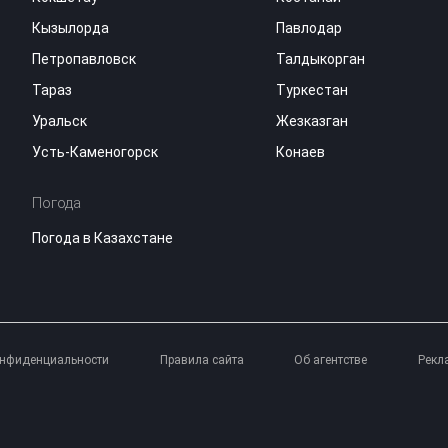
Кызылорда
Павлодар
Петропавловск
Талдыкорган
Тараз
Туркестан
Уральск
Жезказган
Усть-Каменогорск
Конаев
Погода
Погода в Казахстане
онфиденциальности
Правила сайта
Об агентстве
Рекл