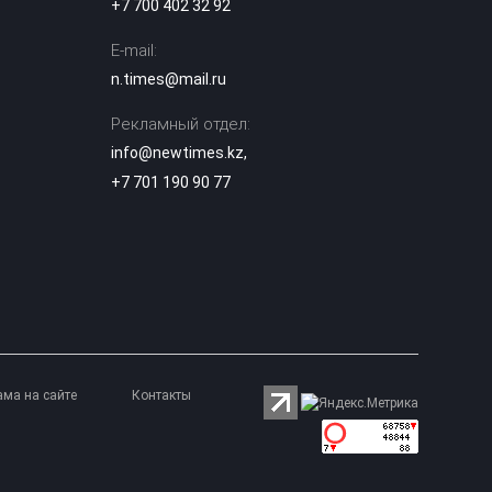
+7 700 402 32 92
Рыбакина
выиграла второй
00:20
E-mail:
матч в Торонто
n.times@mail.ru
В Минспорта
Рекламный отдел:
объяснили
причины
info@newtimes.kz
,
возможного
23:05
+7 701 190 90 77
закрытия
баскетбольного
клуба «Астана»
Двое
подозреваемых
арестованы по
делу о
22:20
многомиллиардной
контрабанде из
Китая
ама на сайте
Контакты
Баскетболисты
«Астаны»
21:40
выступили с