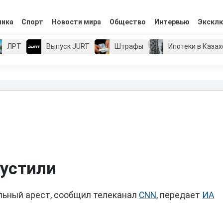
мика
Спорт
Новости мира
Общество
Интервью
Экскл
ЛРТ
Выпуск JURT
Штрафы
Ипотеки в Каза
пустили
льный арест, сообщил телеканал
CNN
, передает
ИА