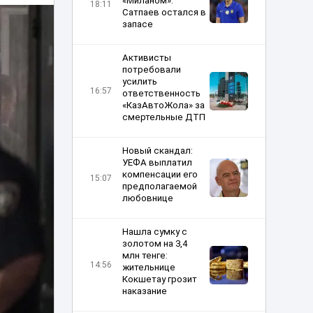
«Миланом»:
18:11
Сатпаев остался в
запасе
Активисты
потребовали
усилить
16:57
ответственность
«КазАвтоЖола» за
смертельные ДТП
Новый скандал:
УЕФА выплатил
компенсации его
15:07
предполагаемой
любовнице
Нашла сумку с
золотом на 3,4
млн тенге:
14:56
жительнице
Кокшетау грозит
наказание