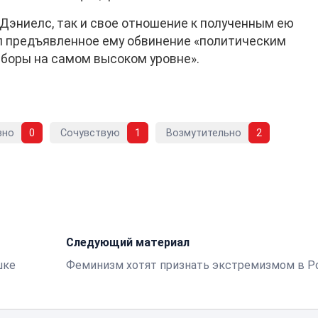
 Дэниелс, так и свое отношение к полученным ею
л предъявленное ему обвинение «политическим
боры на самом высоком уровне».
вно
0
Сочувствую
1
Возмутительно
2
Следующий материал
шке
Феминизм хотят признать экстремизмом в Р