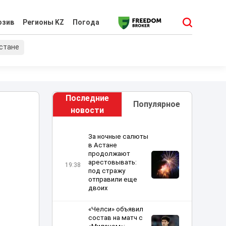
юзив
Регионы KZ
Погода
хстане
Последние
Популярное
новости
За ночные салюты
в Астане
продолжают
арестовывать:
19:38
под стражу
отправили еще
двоих
«Челси» объявил
состав на матч с