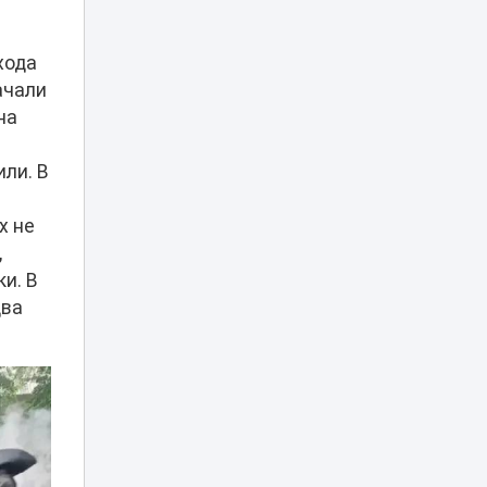
21:20
Caspian Sea Action
Week 2026
хода
ачали
Токаев выразил
соболезнования в
на
связи со смертью
20:20
кинорежиссера
Ардака
ли. В
Амиркулова
х не
В Астане
,
огромные
очереди в
и. В
кофейню
20:00
два
обернулись
проверкой
полиции
Харли Квинн и
Человек-паук в
столице:
19:30
спецрепортаж с
Comic Con Astana