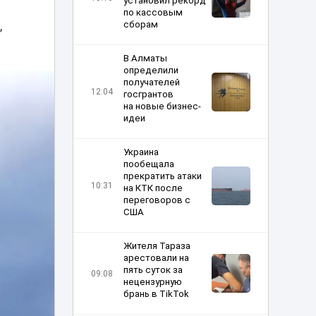
установил рекорд
по кассовым
,
сборам
В Алматы
определили
получателей
12:04
госгрантов
на новые бизнес-
идеи
Украина
пообещала
прекратить атаки
10:31
на КТК после
переговоров с
США
Жителя Тараза
арестовали на
пять суток за
09:08
нецензурную
брань в TikTok