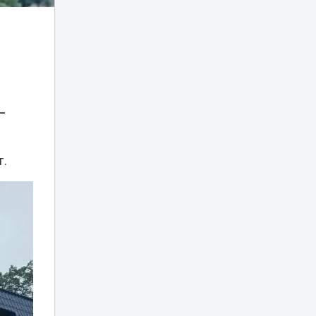
Туристов из
Германии спасали
вертолетом в
05:20
0
горах
Алматинской
области
Убийство Нурай
–
Серикбай: родные
девушки
запросили с
03:25
подсудимого
т.
более 10 млрд
тенге
В Астане двое
мужчин получили
01:15
арест после
купания в луже
Рыбакина
выиграла второй
00:20
матч в Торонто