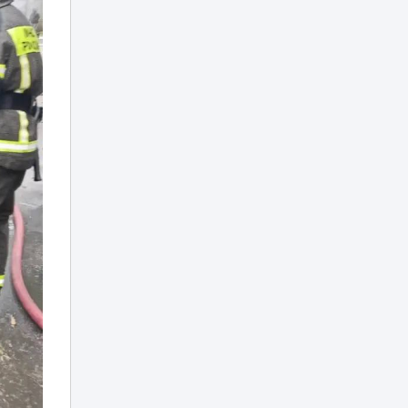
Токаев поздравил
жителей Северо-
Казахстанской
18:45
области с 90-
летием региона
Партия «Әділет»:
принцип «Закон и
порядок»
18:25
обязателен для
всех
От сырья к
переработке: как
меняется
18:01
инвестиционный
профиль
Казахстана
Синоптики
предупредили о
новой волне жары
17:37