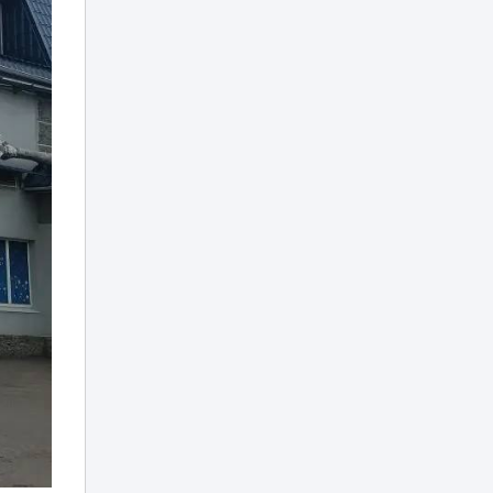
В Минспорта
объяснили
причины
возможного
23:05
закрытия
баскетбольного
клуба «Астана»
Двое
подозреваемых
арестованы по
делу о
22:20
многомиллиардной
контрабанде из
Китая
Баскетболисты
«Астаны»
21:40
выступили с
обращением
«Жаңа адамдар»
приняли участие в