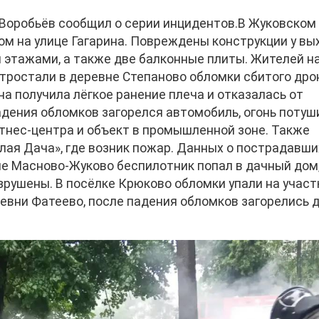
Воробьёв сообщил о серии инцидентов.В Жуковском
ом на улице Гагарина. Повреждены конструкции у вы
м этажами, а также две балконные плиты. Жителей н
ктростали в деревне Степаново обломки сбитого дро
а получила лёгкое ранение плеча и отказалась от
адения обломков загорелся автомобиль, огонь потуши
тнес-центра и объект в промышленной зоне. Также
лая Дача», где возник пожар. Данных о пострадавши
не Масново-Жуково беспилотник попал в дачный дом
рушены. В посёлке Крюково обломки упали на участк
евни Фатеево, после падения обломков загорелись 