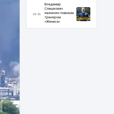
Владимир
Слишкович
назначен главным
08:45
тренером
«Жениса»
В Астане на месяц
частично
08:15
перекроют шоссе
Коргалжын
Министр науки
объяснил, что
делать
07:15
абитуриентам, не
прошедшим на
грант
Жара до 41
градуса накроет
06:00
Казахстан 8
августа