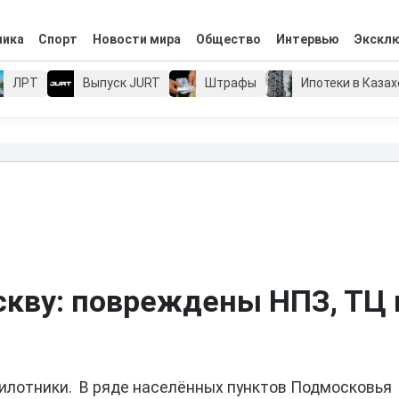
мика
Спорт
Новости мира
Общество
Интервью
Экскл
ЛРТ
Выпуск JURT
Штрафы
Ипотеки в Каза
кву: повреждены НПЗ, ТЦ 
пилотники. В ряде населённых пунктов Подмосковья