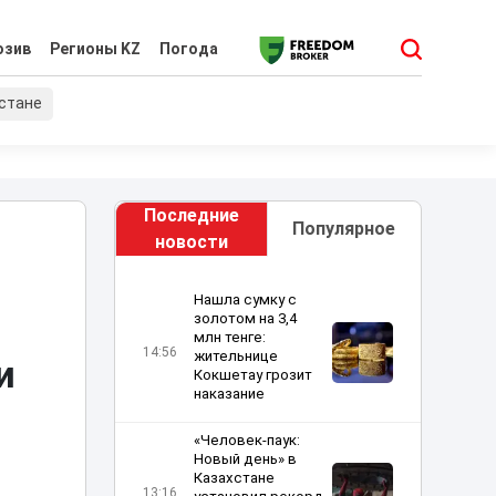
юзив
Регионы KZ
Погода
хстане
Последние
Популярное
новости
Нашла сумку с
золотом на 3,4
млн тенге:
14:56
жительнице
и
Кокшетау грозит
наказание
«Человек-паук:
Новый день» в
Казахстане
13:16