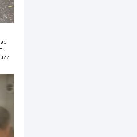
в Казахстане на
выходных
«Культ войны» или
память: в
Темиртау решили
17:04
судьбу
советского танка
ево
ть
Лесные пожары:
ации
когда
подключается
16:50
МЧС и как
действовать при
возгорании
Можно ли ходить
в школу в
хиджабе? В
16:12
Минпросвещения
дали разъяснение
Опасную горку
возле ЭКСПО, на