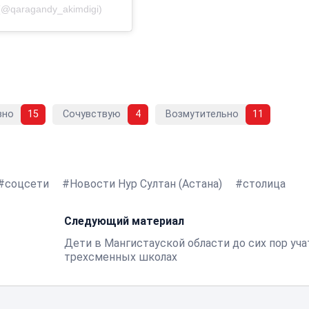
(@qaragandy_akimdigi)
вно
15
Сочувствую
4
Возмутительно
11
соцсети
Новости Нур Султан (Астана)
столица
Следующий материал
Дети в Мангистауской области до сих пор уча
трехсменных школах