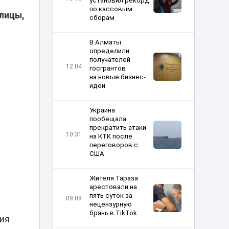
установил рекорд
по кассовым
лицы,
сборам
В Алматы
определили
получателей
12:04
госгрантов
на новые бизнес-
идеи
Украина
пообещала
прекратить атаки
10:31
на КТК после
переговоров с
США
Жителя Тараза
арестовали на
пять суток за
09:08
нецензурную
брань в TikTok
ния