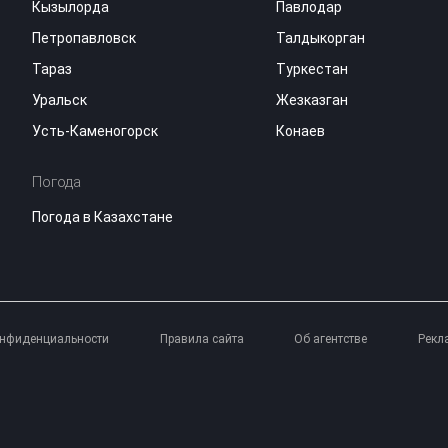
Кызылорда
Павлодар
Петропавловск
Талдыкорган
Тараз
Туркестан
Уральск
Жезказган
Усть-Каменогорск
Конаев
Погода
Погода в Казахстане
онфиденциальности
Правила сайта
Об агентстве
Рекл