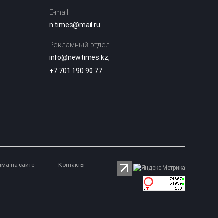
E-mail:
Токаев поздравил
жителей Северо-
n.times@mail.ru
Казахстанской
18:45
области с 90-
Рекламный отдел:
летием региона
info@newtimes.kz
,
+7 701 190 90 77
Партия «Әділет»:
принцип «Закон и
порядок»
18:25
обязателен для
всех
От сырья к
переработке: как
меняется
18:01
инвестиционный
профиль
ама на сайте
Контакты
Казахстана
Синоптики
предупредили о
новой волне жары
17:37