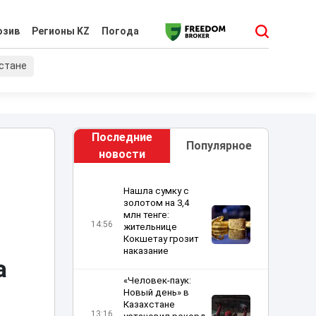
юзив
Регионы KZ
Погода
хстане
Последние
Популярное
новости
Нашла сумку с
золотом на 3,4
млн тенге:
14:56
жительнице
Кокшетау грозит
наказание
а
«Человек-паук:
Новый день» в
Казахстане
13:16