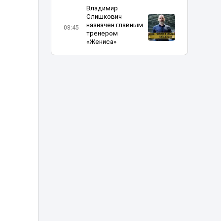
Владимир
Слишкович
назначен главным
08:45
тренером
«Жениса»
В Астане на месяц
частично
08:15
перекроют шоссе
Коргалжын
Министр науки
объяснил, что
делать
07:15
абитуриентам, не
прошедшим на
грант
Жара до 41
градуса накроет
06:00
Казахстан 8
августа