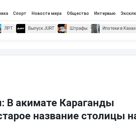
мика
Спорт
Новости мира
Общество
Интервью
Экскл
ЛРТ
Выпуск JURT
Штрафы
Ипотеки в Каза
н: В акимате Караганды
тарое название столицы н