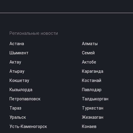
Региональные новости
Астана
Алматы
Шымкент
Семей
Актау
Актобе
Атырау
Караганда
Кокшетау
Костанай
Кызылорда
Павлодар
Петропавловск
Талдыкорган
Тараз
Туркестан
Уральск
Жезказган
Усть-Каменогорск
Конаев