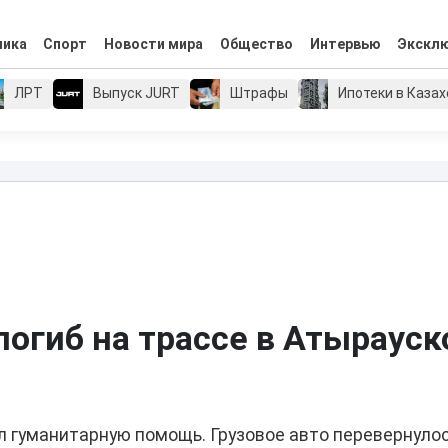
мика
Спорт
Новости мира
Общество
Интервью
Экскл
ЛРТ
Выпуск JURT
Штрафы
Ипотеки в Каза
погиб на трассе в Атырауск
 гуманитарную помощь. Грузовое авто перевернулос