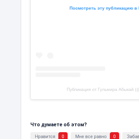
Посмотреть эту публикацию в 
Публикация от Гульмира Абыкай (@
Что думаете об этом?
Нравится
0
Мне все равно
0
Заба