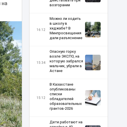
действовать при
 на
возгорании
Можно ли ходить
в школу в
хиджабе? В
16:12
Минпросвещения
дали разъяснение
Опасную горку
возле ЭКСПО, на
которую забрался
15:34
мальчик, убрали в
Астане
В Казахстане
опубликованы
списки
15:12
обладателей
образовательных
грантов-2026
Дети работают на
стройке в 40-