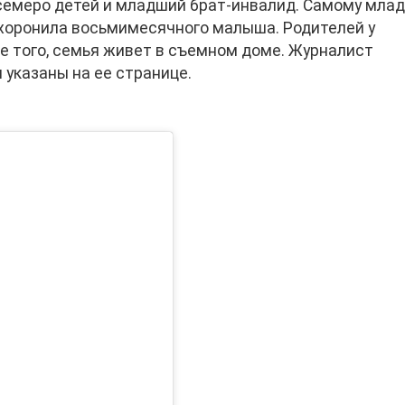
 семеро детей и младший брат-инвалид. Самому мла
похоронила восьмимесячного малыша. Родителей у
ее того, семья живет в съемном доме. Журналист
 указаны на ее странице.