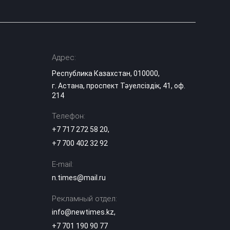
Известного
казахстанского
блогера
07:21
арестовали на 10
суток за видео в
TikTok
Адрес:
Республика Казахстан, 010000,
Фотограф
г. Астана, проспект Тәуелсіздік, 41, оф.
накачивал
214
молодых
06:08
моделей
наркотиками и
Телефон:
насиловал их
+7 717 272 58 20
,
+7 700 402 32 92
В Атырау
возбудили дело
E-mail:
после
издевательств
n.times@mail.ru
03:36
над годовалым
ребёнком в
Рекламный отдел:
частном детском
саду
info@newtimes.kz
,
+7 701 190 90 77