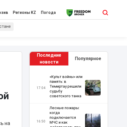
юзив
Регионы KZ
Погода
хстане
Последние
Популярное
новости
«Культ войны» или
память: в
Темиртау решили
17:04
судьбу
ой
советского танка
Лесные пожары:
когда
подключается
16:50
МЧС и как
ь на