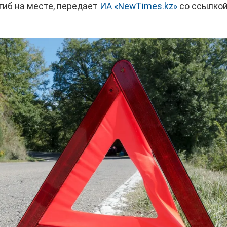
огиб на месте, передает
ИА «NewTimes.kz»
со ссылкой