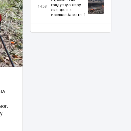
градусную жару:
14:58
скандал на
вокзале Алматы-1
Временная или
постоянная
прописка: какая
нужна для
14:26
поступления в
школу в
Казахстане
Определились
четвертьфиналисты
FIDE World University
13:54
Team Chess
на
Championship 2026
мог.
Дело о гибели
фельдшера
у
Улданы Мырзуан
13:22
направлено в суд
Астаны: ее муж