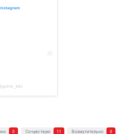
Instagram
gulmir_ktk)
вно
0
Сочувствую
11
Возмутительно
0