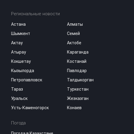
Региональные новости
Астана
Алматы
Шымкент
Семей
Актау
Актобе
Атырау
Караганда
Кокшетау
Костанай
Кызылорда
Павлодар
Петропавловск
Талдыкорган
Тараз
Туркестан
Уральск
Жезказган
Усть-Каменогорск
Конаев
Погода
Погода в Казахстане