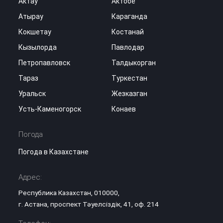
Актау
Актобе
Атырау
Караганда
Кокшетау
Костанай
Кызылорда
Павлодар
Петропавловск
Талдыкорган
Тараз
Туркестан
Уральск
Жезказган
Усть-Каменогорск
Конаев
Погода
Погода в Казахстане
Адрес:
Республика Казахстан, 010000,
г. Астана, проспект Тәуелсіздік, 41, оф. 214