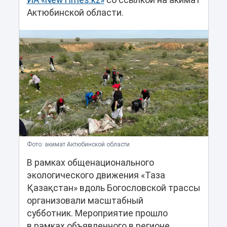
ИА «NewTimes.kz»
со ссылкой на акимат
Актюбинской области.
Фото: акимат Актюбинской области
В рамках общенационального
экологического движения «Таза
Қазақстан» вдоль Богословской трассы
организовали масштабный
субботник. Мероприятие прошло
в рамках объявленного в регионе