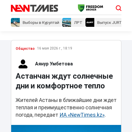
Выборы в Курултай
ЛРТ
Выпуск JURT
16 мая 2026 г., 18:19
Общество
Аянур Умбетова
Астанчан ждут солнечные
дни и комфортное тепло
Жителей Астаны в ближайшие дни ждет
теплая и преимущественно солнечная
погода, передает
ИА «NewTimes.kz»
.