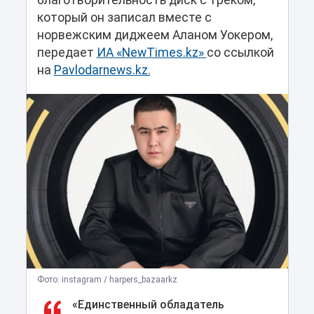
благотворительность диск с треком,
который он записал вместе с
норвежским диджеем Аланом Уокером,
передает
ИА «NewTimes.kz»
со ссылкой
на
Pavlodarnews.kz.
Фото: instagram / harpers_bazaarkz
«Единственный обладатель