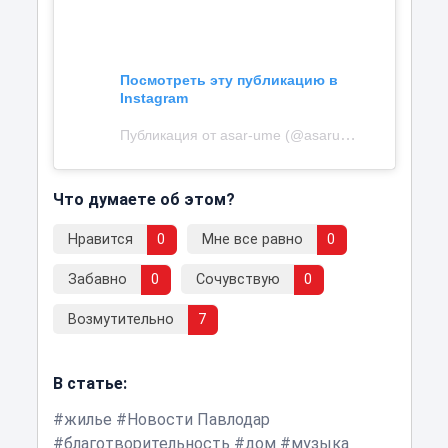
Посмотреть эту публикацию в
Instagram
Публикация от asar-ume (@asarume_kz)
Что думаете об этом?
Нравится
0
Мне все равно
0
Забавно
0
Сочувствую
0
Возмутительно
7
В статье:
жилье
Новости Павлодар
благотворительность
дом
музыка