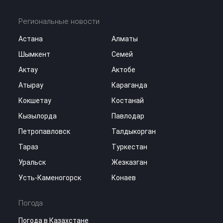
Региональные новости
Астана
Алматы
Шымкент
Семей
Актау
Актобе
Атырау
Караганда
Кокшетау
Костанай
Кызылорда
Павлодар
Петропавловск
Талдыкорган
Тараз
Туркестан
Уральск
Жезказган
Усть-Каменогорск
Конаев
Погода
Погода в Казахстане