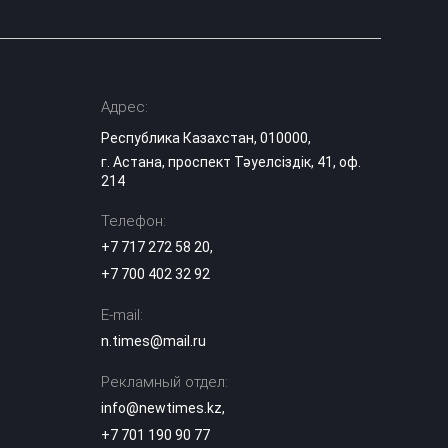
Адрес:
Республика Казахстан, 010000,
г. Астана, проспект Тәуелсіздік, 41, оф.
214
Телефон:
+7 717 272 58 20
,
+7 700 402 32 92
E-mail:
n.times@mail.ru
Рекламный отдел:
info@newtimes.kz
,
+7 701 190 90 77