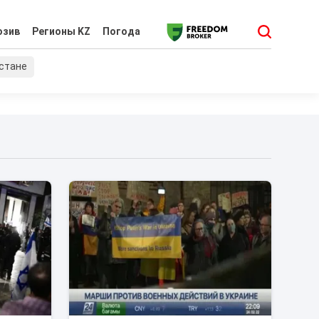
юзив
Регионы KZ
Погода
хстане