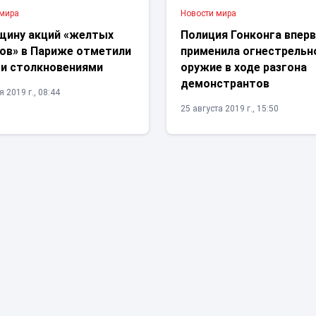
 мира
Новости мира
щину акций «желтых
Полиция Гонконга впер
ов» в Париже отметили
применила огнестрельн
и столкновениями
оружие в ходе разгона
демонстрантов
 2019 г., 08:44
25 августа 2019 г., 15:50