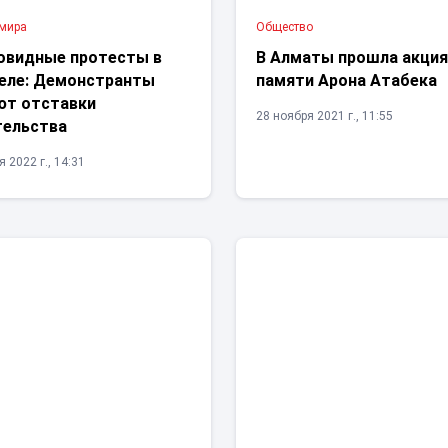
 мира
Общество
овидные протесты в
В Алматы прошла акци
еле: Демонстранты
памяти Арона Атабека
ют отставки
28 ноября 2021 г., 11:55
тельства
 2022 г., 14:31