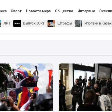
мика
Спорт
Новости мира
Общество
Интервью
Экскл
ЛРТ
Выпуск JURT
Штрафы
Ипотеки в Каза