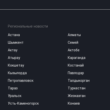
Региональные новости
Астана
Алматы
Шымкент
Семей
Актау
Актобе
Атырау
Караганда
Кокшетау
Костанай
Кызылорда
Павлодар
Петропавловск
Талдыкорган
Тараз
Туркестан
Уральск
Жезказган
Усть-Каменогорск
Конаев